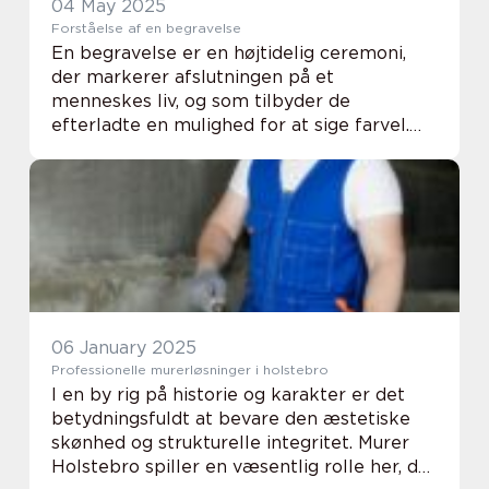
04 May 2025
Forståelse af en begravelse
En begravelse er en højtidelig ceremoni,
der markerer afslutningen på et
menneskes liv, og som tilbyder de
efterladte en mulighed for at sige farvel.
Selv om det kan være en svær tid, er det
også en tid til refleksion o...
06 January 2025
Professionelle murerløsninger i holstebro
I en by rig på historie og karakter er det
betydningsfuldt at bevare den æstetiske
skønhed og strukturelle integritet. Murer
Holstebro spiller en væsentlig rolle her, da