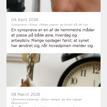
04 April 2026
Synsprøve i Århus: sådan passer du bedst på dit syn
En synsprøve er en af de nemmeste måder
at passe på både øjne, hverdag og
arbejdsliv. Mange opdager først, at synet
har ændret sig, når hovedpinen melder sig,
eller når teksten på skærmen begynder at
flyde sammen. En grundig synsprøve i
Århus kan afs...
08 March 2026
Låsesmed hellerup: sådan vælger du den rigtige
låseservice