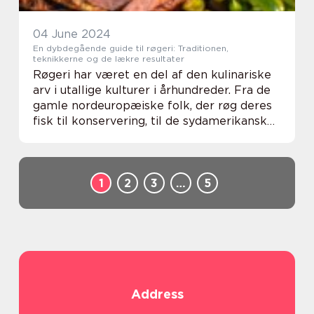
04 June 2024
En dybdegående guide til røgeri: Traditionen,
teknikkerne og de lækre resultater
Røgeri har været en del af den kulinariske
arv i utallige kulturer i århundreder. Fra de
gamle nordeuropæiske folk, der røg deres
fisk til konservering, til de sydamerikanske
stammer, der røgkurerede kød over åben
ild, er røgeri en tradition, der spæ...
1
2
3
…
5
Address