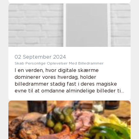
fagfolk sikre, at bolig- og
erhvervsejendomme reflekter...
02 September 2024
Skab Personlige Oplevelser Med Billedrammer
I en verden, hvor digitale skærme
dominerer vores hverdag, holder
billedrammer stadig fast i deres magiske
evne til at omdanne almindelige billeder til
unikke og personlige oplevelser. En
billedramme fra printogrammer.dk er ikke
blot en beskytt...