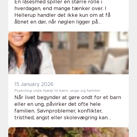
En låsesmed spiller en større rolle i
hverdagen, end mange tænker over. I
Hellerup handler det ikke kun om at få
åbnet en dør, når nøglen ligger på
køkkenbordet. Det handler også om
tryghed i hjemmet, forebyggelse af indbrud
og smarte løsninger, der ...
15 January 2026
Psykolog vejle hjælp til børn, unge og familier
Når livet begynder at gøre ondt for et barn
eller en ung, påvirker det ofte hele
familien. Søvnproblemer, konflikter,
tristhed, angst eller skolevægring kan
hurtigt fylde det hele. Mange forældre står
tilbage med en følelse af afmagt: Hvor går