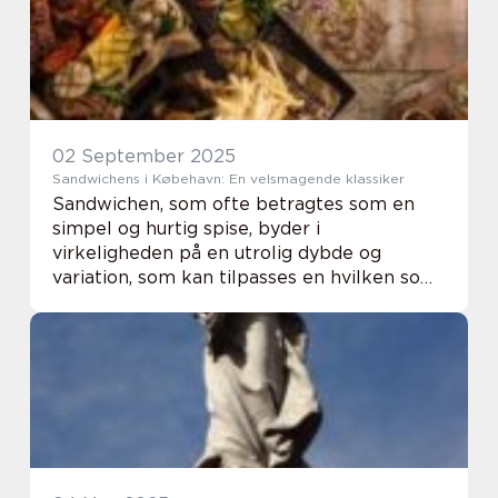
vi hen...
02 September 2025
Sandwichens i Købehavn: En velsmagende klassiker
Sandwichen, som ofte betragtes som en
simpel og hurtig spise, byder i
virkeligheden på en utrolig dybde og
variation, som kan tilpasses en hvilken som
helst smag og anledning. I hjertet af
København findes repræsentanter for
kunste...