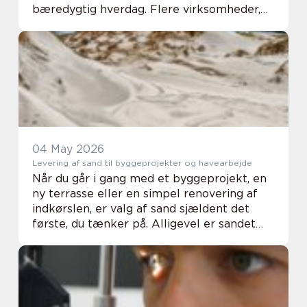
bæredygtig hverdag. Flere virksomheder,
foreninger og skoler bruger i dag
muleposer med tryk som en synlig del af
deres profil. Po...
04 May 2026
Levering af sand til byggeprojekter og havearbejde
Når du går i gang med et byggeprojekt, en
ny terrasse eller en simpel renovering af
indkørslen, er valg af sand sjældent det
første, du tænker på. Alligevel er sandet
ofte dét materiale, der afgør, om resultatet
bliver stabilt, holdbart og pænt. En g...