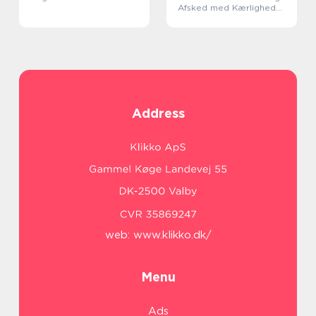
Afsked med Kærlighed
og Omsorg
Address
web:
www.klikko.dk/
Menu
Ads