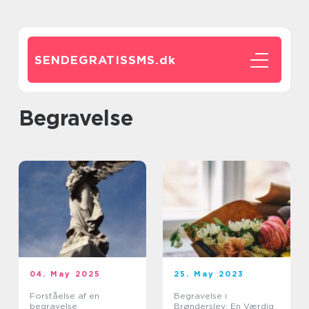
SENDEGRATISSMS.
dk
begravelse
04. May 2025
25. May 2023
Forståelse af en
Begravelse i
begravelse
Brønderslev: En Værdig