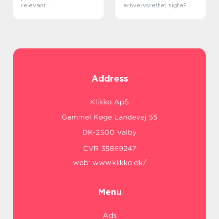
relevant
erhvervsrettet sigte?
efteruddannelse
Address
web:
www.klikko.dk/
Menu
Ads