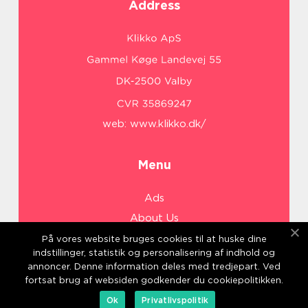
Address
web:
www.klikko.dk/
Menu
Ads
About Us
Cookies
På vores website bruges cookies til at huske dine
indstillinger, statistik og personalisering af indhold og
Contact
annoncer. Denne information deles med tredjepart. Ved
Sitemap
fortsat brug af websiden godkender du cookiepolitikken.
Ok
Privatlivspolitik