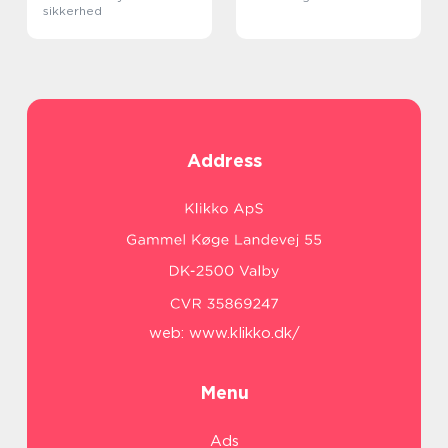
sikkerhed
Address
web:
www.klikko.dk/
Menu
Ads