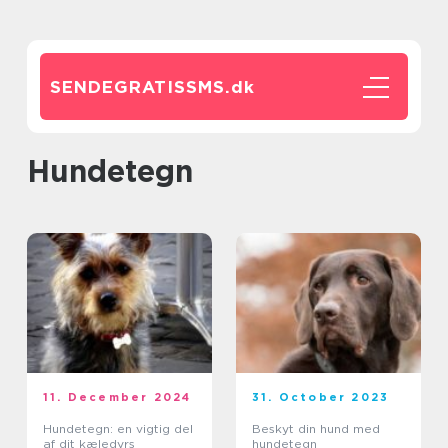
SENDEGRATISSMS.
dk
hundetegn
11. December 2024
31. October 2023
Hundetegn: en vigtig del
Beskyt din hund med
af dit kæledyrs
hundetegn