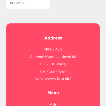
problemer
Address
web:
www.klikko.dk/
Menu
Ads