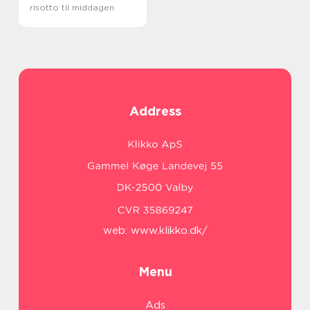
risotto til middagen
Address
web:
www.klikko.dk/
Menu
Ads