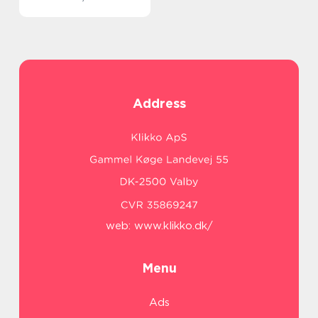
Address
web:
www.klikko.dk/
Menu
Ads