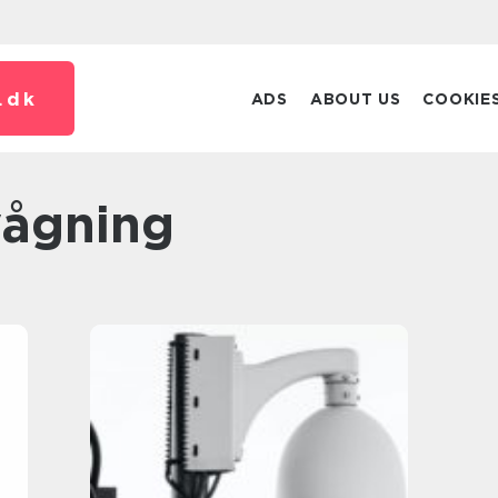
.
dk
ADS
ABOUT US
COOKIE
vågning