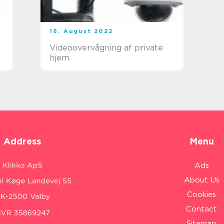
16. August 2022
Videoovervågning af private
hjem
Address
Menu
Ads
About Us
Cookies
Contact
Sitemap