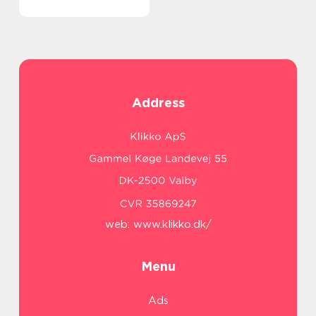
Address
web:
www.klikko.dk/
Menu
Ads