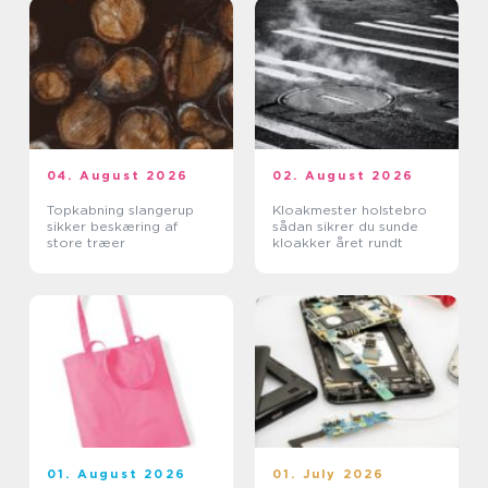
04. August 2026
02. August 2026
Topkabning slangerup
Kloakmester holstebro
sikker beskæring af
sådan sikrer du sunde
store træer
kloakker året rundt
01. August 2026
01. July 2026