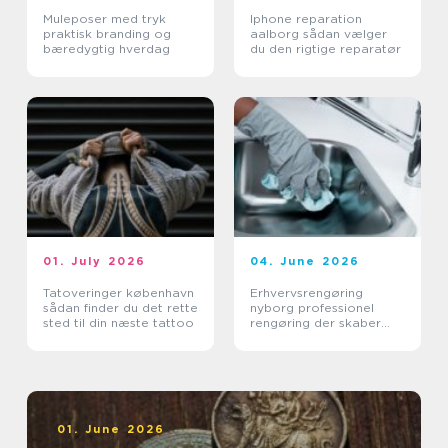
Muleposer med tryk
Iphone reparation
praktisk branding og
aalborg sådan vælger
bæredygtig hverdag
du den rigtige reparatør
01. July 2026
04. June 2026
Tatoveringer københavn
Erhvervsrengøring
sådan finder du det rette
nyborg professionel
sted til din næste tattoo
rengøring der skaber
værdi i hverdagen
01. June 2026