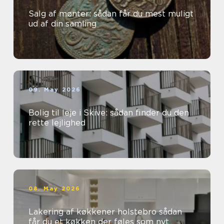
Salg af mønter: sådan får du mest muligt
ud af din samling
09. May 2026
Bolig til leje i Skive: sådan finder du den
rette lejlighed
08. May 2026
Lakering af køkkener holstebro sådan
får du et køkken der føles som nyt