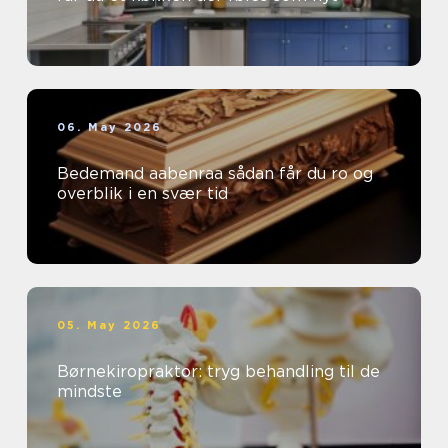
06. May 2026
Bedemand aabenraa sådan får du ro og
overblik i en svær tid
05. May 2026
Børnekiropraktor: tryg behandling til de
mindste