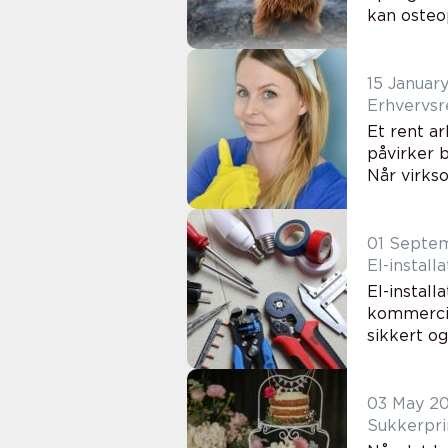
kan osteop
15 Januar
Et rent a
påvirker 
Når virks
01 Septe
El-instal
El-install
kommerciel
sikkert og
03 May 2
Sukkerpri