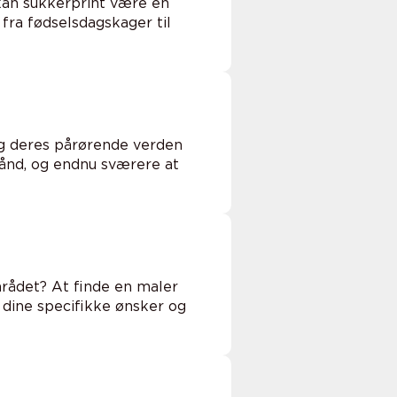
kan sukkerprint være en
 fra fødselsdagskager til
g deres pårørende verden
hånd, og endnu sværere at
området? At finde en maler
 dine specifikke ønsker og