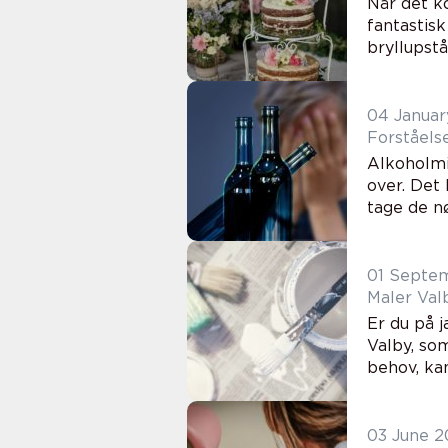
Når det k
fantastisk
bryllupstå
04 Januar
Forståels
Alkoholmi
over. Det
tage de nø
01 Septe
Maler Valb
Er du på j
Valby, so
behov, kan
03 June 