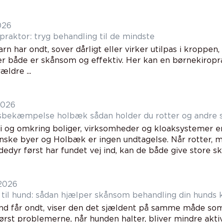
026
praktor: tryg behandling til de mindste
rn har ondt, sover dårligt eller virker utilpas i kroppen
der både er skånsom og effektiv. Her kan en børnekiropr
ldre ...
2026
Skadedyrsbekæmpelse holbæk sådan holder du rotter 
i og omkring boliger, virksomheder og kloaksystemer e
ske byer og Holbæk er ingen undtagelse. Når rotter, m
edyr først har fundet vej ind, kan de både give store ska
2026
 til hund: sådan hjælper skånsom behandling din hunds 
nd får ondt, viser den det sjældent på samme måde so
ørst problemerne, når hunden halter, bliver mindre akti