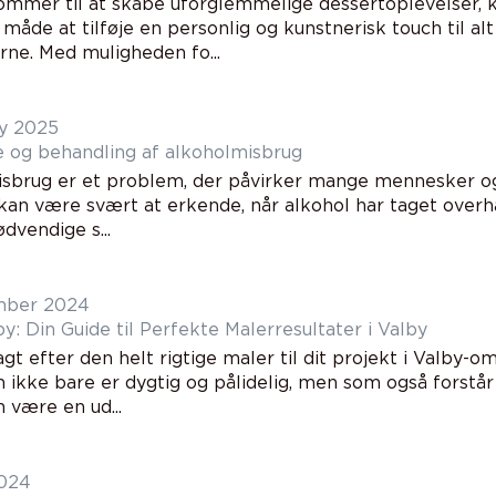
ommer til at skabe uforglemmelige dessertoplevelser, 
 måde at tilføje en personlig og kunstnerisk touch til alt
rne. Med muligheden fo...
y 2025
e og behandling af alkoholmisbrug
sbrug er et problem, der påvirker mange mennesker o
 kan være svært at erkende, når alkohol har taget over
dvendige s...
mber 2024
y: Din Guide til Perfekte Malerresultater i Valby
agt efter den helt rigtige maler til dit projekt i Valby-
m ikke bare er dygtig og pålidelig, men som også forstår
 være en ud...
2024