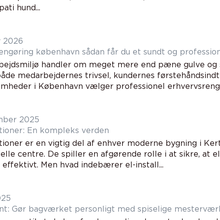
ati hund...
y 2026
Erhvervsrengøring københavn sådan får du et sundt og p
rbejdsmiljø handler om meget mere end pæne gulve og 
både medarbejdernes trivsel, kundernes førstehåndsindtr
omheder i København vælger professionel erhvervsrengø
mber 2025
lationer: En kompleks verden
ationer er en vigtig del af enhver moderne bygning i Kert
le centre. De spiller en afgørende rolle i at sikre, at 
 effektivt. Men hvad indebærer el-install...
025
nt: Gør bagværket personligt med spiselige mestervær