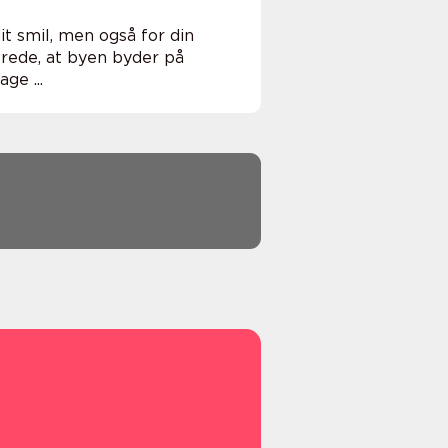
t smil, men også for din
lerede, at byen byder på
ge ...