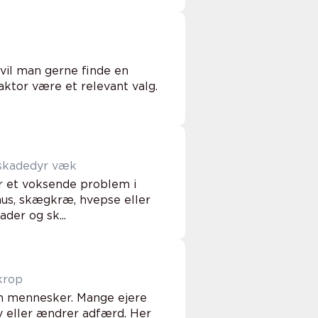
, vil man gerne finde en
aktor være et relevant valg.
og andre skadedyr væk
r et voksende problem i
us, skægkræ, hvepse eller
der og sk...
krop
m mennesker. Mange ejere
v eller ændrer adfærd. Her