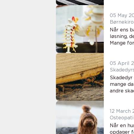
05 May 2
Børnekiro
Når ens ba
løsning, 
Mange foræ
05 April 
Skadedyr 
mange dan
andre skad
12 March 
Osteopati
Når en hu
opdager f