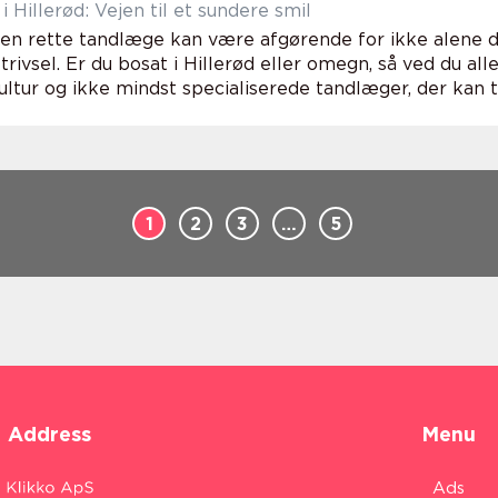
 Hillerød: Vejen til et sundere smil
den rette tandlæge kan være afgørende for ikke alene di
trivsel. Er du bosat i Hillerød eller omegn, så ved du al
ltur og ikke mindst specialiserede tandlæger, der kan ta
1
2
3
…
5
Address
Menu
Ads