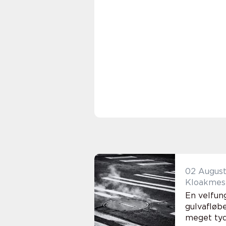
02 Augus
En velfun
gulvafløbe
meget tyde