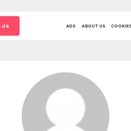
.
dk
ADS
ABOUT US
COOKIE