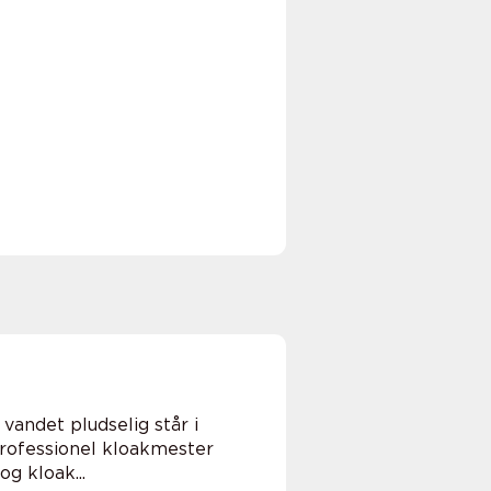
andet pludselig står i
 professionel kloakmester
g kloak...