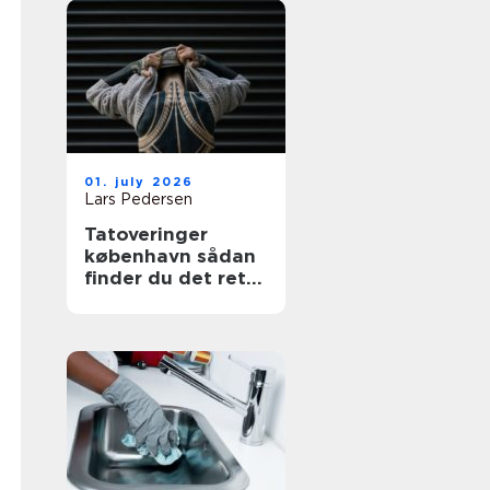
01. july 2026
Lars Pedersen
Tatoveringer
københavn sådan
finder du det rette
sted til din næste
tattoo