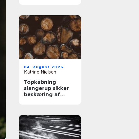
kabler
04. august 2026
Katrine Nielsen
Topkabning
slangerup sikker
beskæring af
store træer