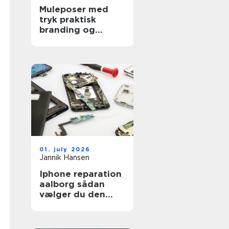
Muleposer med
tryk praktisk
branding og
bæredygtig
hverdag
01. july 2026
Jannik Hansen
Iphone reparation
aalborg sådan
vælger du den
rigtige reparatør