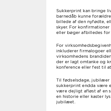
Sukkerprint kan bringe liv
barnedåb kunne forældre
billede af den nyfødte, e
skyer. For konfirmationer
eller bøger afbilledes f
For virksomhedsbegivenh
inkluderer firmalogoer el
virksomhedens brandident
der er lagt omtanke og kr
konference eller fest til at
Til fødselsdage, jubilæer
sukkerprint endda være en
være dejligt afløst af en
en historie eller kaster ly
jubilæet.