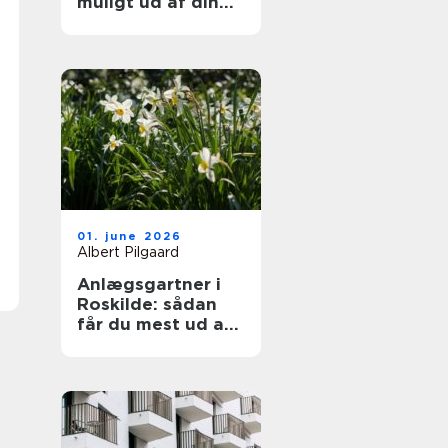
muligt ud af din
samling
01. june 2026
Albert Pilgaard
Anlægsgartner i
Roskilde: sådan
får du mest ud af
din have