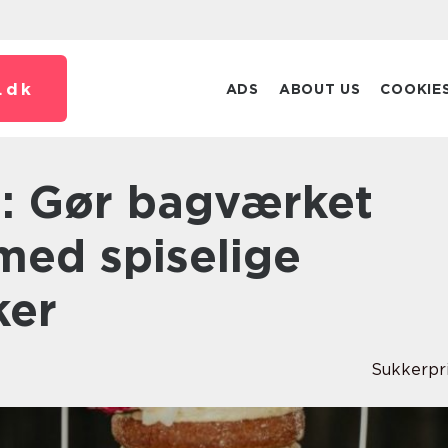
.
dk
ADS
ABOUT US
COOKIE
med spiselige
ker
Sukkerpr