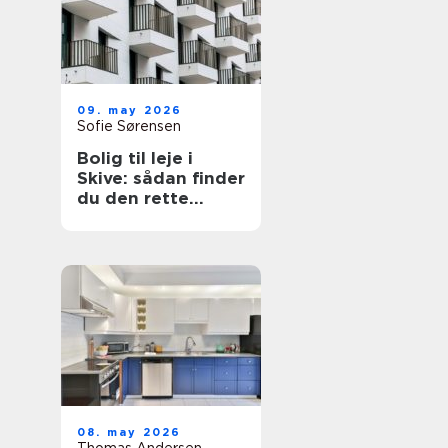
09. may 2026
Sofie Sørensen
Bolig til leje i
Skive: sådan finder
du den rette
lejlighed
08. may 2026