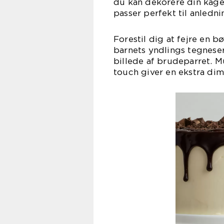
du kan dekorere din kage 
passer perfekt til anledni
Forestil dig at fejre en
barnets yndlings tegneser
billede af brudeparret. 
touch giver en ekstra dime