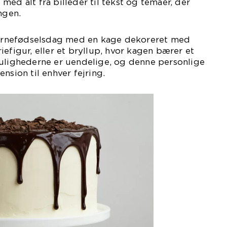
med alt fra billeder til tekst og temaer, der
ngen.
 børnefødselsdag med en kage dekoreret med
iefigur, eller et bryllup, hvor kagen bærer et
Mulighederne er uendelige, og denne personlige
nsion til enhver fejring.