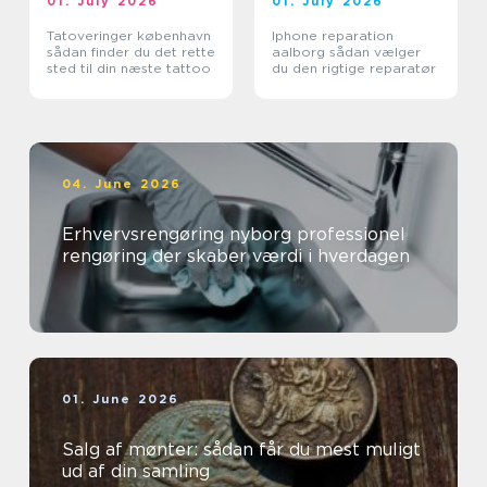
01. July 2026
01. July 2026
Tatoveringer københavn
Iphone reparation
sådan finder du det rette
aalborg sådan vælger
sted til din næste tattoo
du den rigtige reparatør
04. June 2026
Erhvervsrengøring nyborg professionel
rengøring der skaber værdi i hverdagen
01. June 2026
Salg af mønter: sådan får du mest muligt
ud af din samling