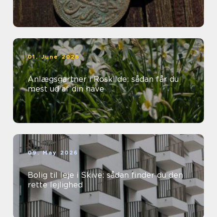
01. June 2026
Anlægsgartner i Roskilde: sådan får du
mest ud af din have
09. May 2026
Bolig til leje i Skive: sådan finder du den
rette lejlighed