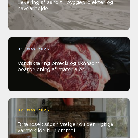
Levering af sand til byggeprojekter og
havearbejde
03. May 2026
Vandskæring præcis og skånsom
bearbejdning af materialer
02. May 2026
Brændsel: sådan vælger du den rigtige
varmekilde til hjemmet