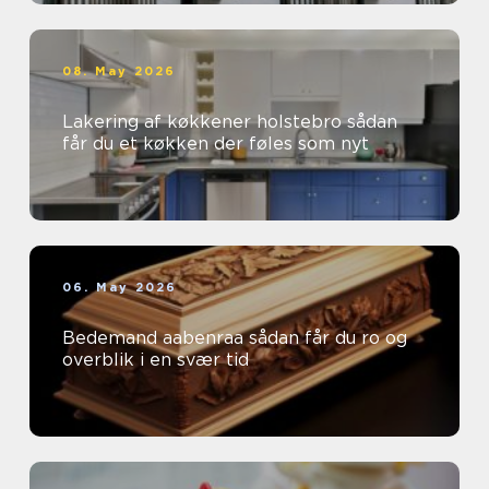
08. May 2026
Lakering af køkkener holstebro sådan
får du et køkken der føles som nyt
06. May 2026
Bedemand aabenraa sådan får du ro og
overblik i en svær tid