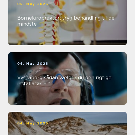
05. May 2026
Børnekiropraktor: tryg behandling til de
mindste
04. May 2026
Vvs viborg sådan vælger du den rigtige
installatør
04. May 2026