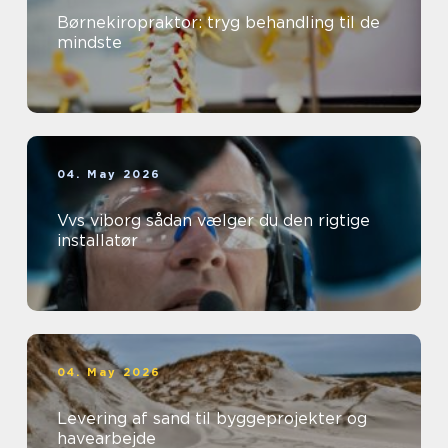
Børnekiropraktor: tryg behandling til de
mindste
04. May 2026
Vvs viborg sådan vælger du den rigtige
installatør
04. May 2026
Levering af sand til byggeprojekter og
havearbejde