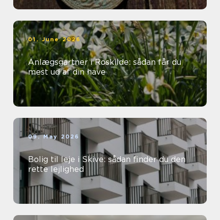
01. June 2026
Anlægsgartner i Roskilde: sådan får du
mest ud af din have
09. May 2026
Bolig til leje i Skive: sådan finder du den
rette lejlighed