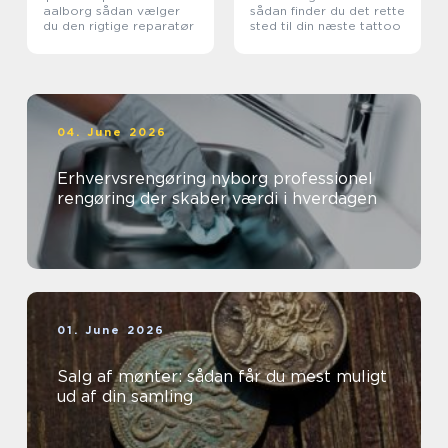
aalborg sådan vælger
sådan finder du det rette
du den rigtige reparatør
sted til din næste tattoo
04. June 2026
Erhvervsrengøring nyborg professionel
rengøring der skaber værdi i hverdagen
01. June 2026
Salg af mønter: sådan får du mest muligt
ud af din samling