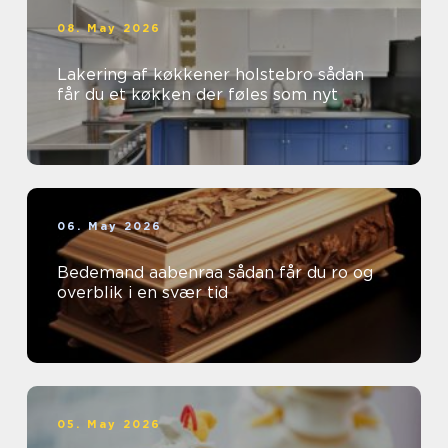
08. May 2026
Lakering af køkkener holstebro sådan
får du et køkken der føles som nyt
06. May 2026
Bedemand aabenraa sådan får du ro og
overblik i en svær tid
05. May 2026