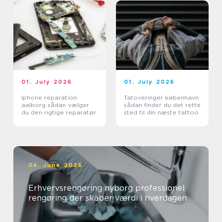
01. July 2026
01. July 2026
Iphone reparation
Tatoveringer københavn
aalborg sådan vælger
sådan finder du det rette
du den rigtige reparatør
sted til din næste tattoo
04. June 2026
Erhvervsrengøring nyborg professionel
rengøring der skaber værdi i hverdagen