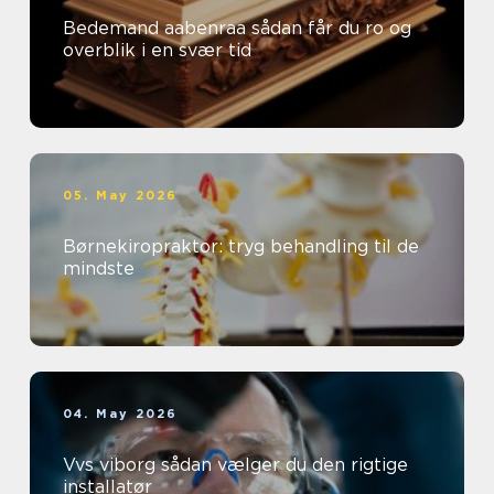
Bedemand aabenraa sådan får du ro og
overblik i en svær tid
05. May 2026
Børnekiropraktor: tryg behandling til de
mindste
04. May 2026
Vvs viborg sådan vælger du den rigtige
installatør