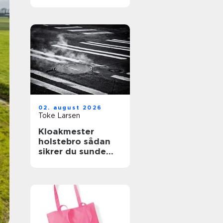
store træer
02. august 2026
Toke Larsen
Kloakmester
holstebro sådan
sikrer du sunde
kloakker året
rundt