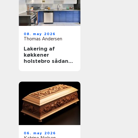
08. may 2026
Thomas Andersen
Lakering af
køkkener
holstebro sådan
får du et køkken
der føles som nyt
06. may 2026