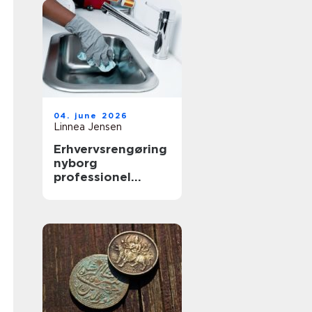
04. june 2026
Linnea Jensen
Erhvervsrengøring
nyborg
professionel
rengøring der
skaber værdi i
hverdagen