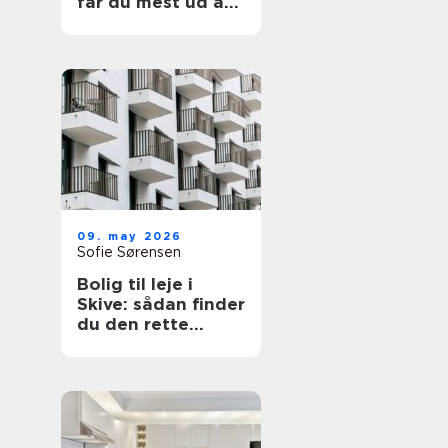
får du mest ud af
din have
09. may 2026
Sofie Sørensen
Bolig til leje i
Skive: sådan finder
du den rette
lejlighed