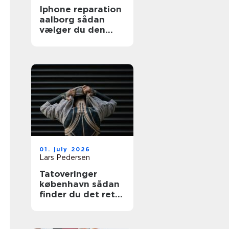
Iphone reparation
aalborg sådan
vælger du den
rigtige reparatør
01. july 2026
Lars Pedersen
Tatoveringer
københavn sådan
finder du det rette
sted til din næste
tattoo