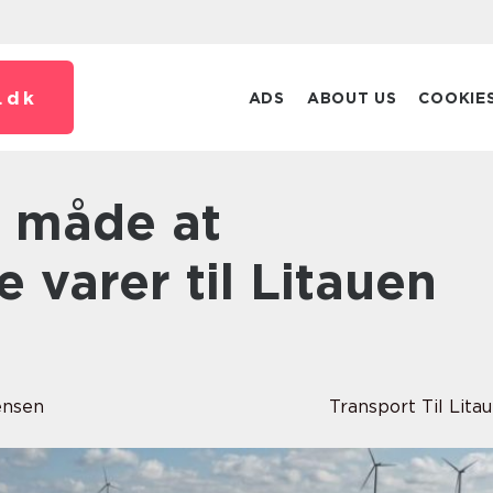
.
dk
ADS
ABOUT US
COOKIE
e varer til Litauen
ensen
Transport Til Lita