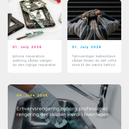
01. July 2026
01. July 2026
Iphone reparation
Tatoveringer københavn
aalborg sådan vælger
sådan finder du det rette
du den rigtige reparatør
sted til din næste tattoo
04. June 2026
Erhvervsrengøring nyborg professionel
rengøring der skaber værdi i hverdagen