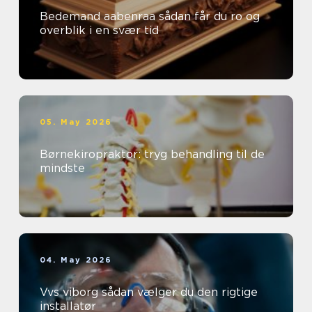
Bedemand aabenraa sådan får du ro og
overblik i en svær tid
05. May 2026
Børnekiropraktor: tryg behandling til de
mindste
04. May 2026
Vvs viborg sådan vælger du den rigtige
installatør