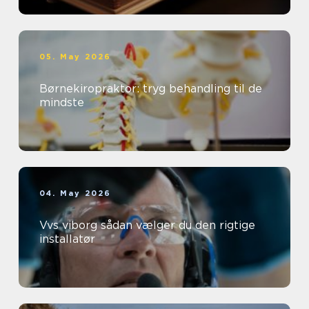
05. May 2026
Børnekiropraktor: tryg behandling til de
mindste
04. May 2026
Vvs viborg sådan vælger du den rigtige
installatør