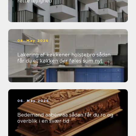
rette lejlighed
08. May 2026
Lakering af køkkener holstebro sådan
får du et køkken der føles som nyt
06. May 2026
Bedemand aabenraa sådan får du ro og
overblik i en svær tid