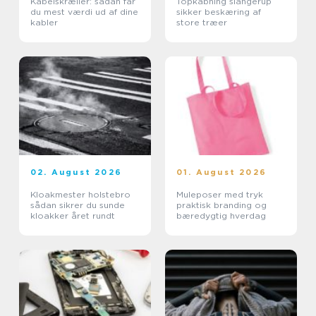
Kabelskræller: sådan får
Topkabning slangerup
du mest værdi ud af dine
sikker beskæring af
kabler
store træer
02. August 2026
01. August 2026
Kloakmester holstebro
Muleposer med tryk
sådan sikrer du sunde
praktisk branding og
kloakker året rundt
bæredygtig hverdag