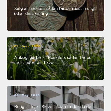
Salg af mønter: sådan får du mest muligt
ud af din samling
01. June 2026
Anlægsgartner i Roskilde: sådan får du
mest ud af din have
09. May 2026
Bolig til leje i Skive: sådan finder du den