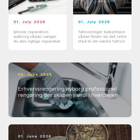
01. July 2026
01. July 2026
Iphone reparation
Tatoveringer københavn
aalborg sådan vælger
sådan finder du det rette
du den rigtige reparatør
sted til din næste tattoo
04. June 2026
Erhvervsrengøring nyborg professionel
rengøring der skaber værdi i hverdagen
01. June 2026