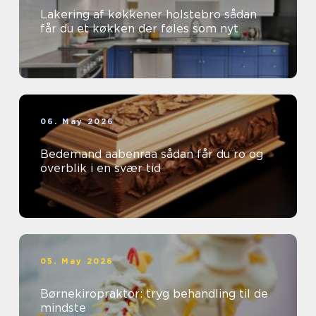
Lakering af køkkener holstebro sådan
får du et køkken der føles som nyt
06. May 2026
Bedemand aabenraa sådan får du ro og
overblik i en svær tid
05. May 2026
Børnekiropraktor: tryg behandling til de
mindste