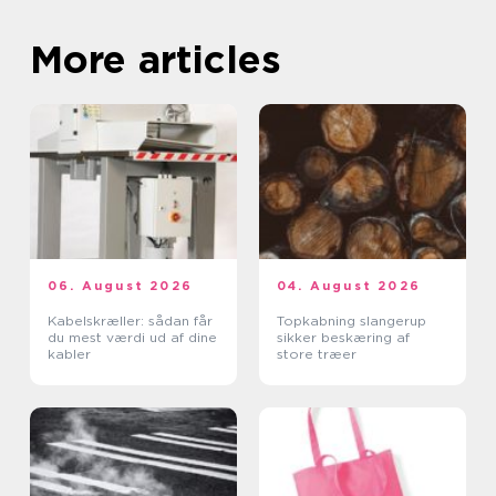
More articles
06. August 2026
04. August 2026
Kabelskræller: sådan får
Topkabning slangerup
du mest værdi ud af dine
sikker beskæring af
kabler
store træer