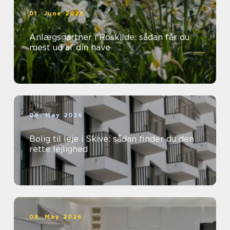
01. June 2026
Anlægsgartner i Roskilde: sådan får du
mest ud af din have
09. May 2026
Bolig til leje i Skive: sådan finder du den
rette lejlighed
08. May 2026