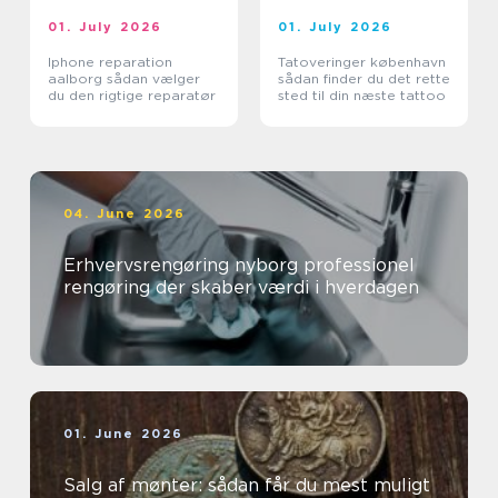
01. July 2026
01. July 2026
Iphone reparation
Tatoveringer københavn
aalborg sådan vælger
sådan finder du det rette
du den rigtige reparatør
sted til din næste tattoo
04. June 2026
Erhvervsrengøring nyborg professionel
rengøring der skaber værdi i hverdagen
01. June 2026
Salg af mønter: sådan får du mest muligt