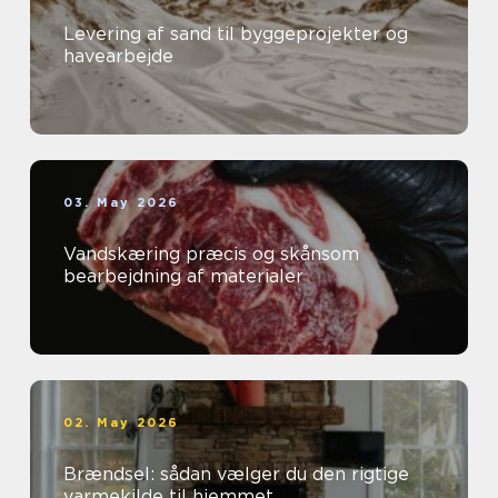
Levering af sand til byggeprojekter og
havearbejde
03. May 2026
Vandskæring præcis og skånsom
bearbejdning af materialer
02. May 2026
Brændsel: sådan vælger du den rigtige
varmekilde til hjemmet