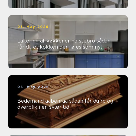
08. May 2026
Lakering af køkkener holstebro sådan
får du et køkken der føles som nyt
06. May 2026
Bedemand aabenraa sådan får du ro og
overblik i en svær tid