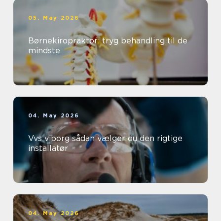
05. May 2026
Børnekiropraktor: tryg behandling til de
mindste
04. May 2026
Vvs viborg sådan vælger du den rigtige
installatør
04. May 2026