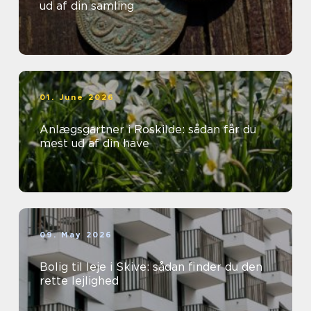
ud af din samling
01. June 2026
Anlægsgartner i Roskilde: sådan får du
mest ud af din have
09. May 2026
Bolig til leje i Skive: sådan finder du den
rette lejlighed