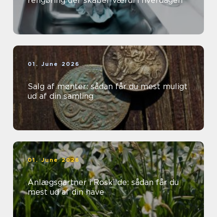
rengøring der skaber værdi i hverdagen
01. June 2026
Salg af mønter: sådan får du mest muligt
ud af din samling
01. June 2026
Anlægsgartner i Roskilde: sådan får du
mest ud af din have