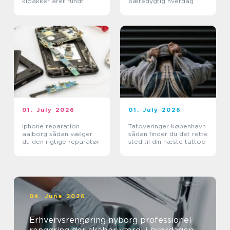
kloakker året rundt
bæredygtig hverdag
01. July 2026
01. July 2026
Iphone reparation
Tatoveringer københavn
aalborg sådan vælger
sådan finder du det rette
du den rigtige reparatør
sted til din næste tattoo
04. June 2026
Erhvervsrengøring nyborg professionel