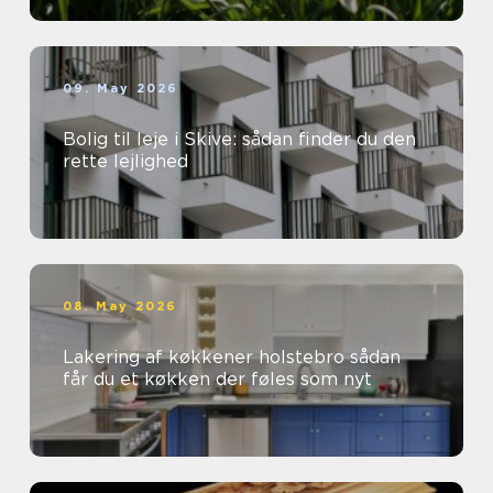
09. May 2026
Bolig til leje i Skive: sådan finder du den
rette lejlighed
08. May 2026
Lakering af køkkener holstebro sådan
får du et køkken der føles som nyt