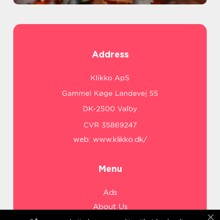
Address
web:
www.klikko.dk/
Menu
Ads
About Us