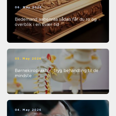
06. May 2026
Bedemand aabenraa sådan får du ro og
overblik i en svær tid
05. May 2026
Børnekiropraktor: tryg behandling til de
mindste
04. May 2026