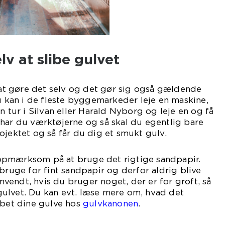
lv at slibe gulvet
t gøre det selv og det gør sig også gældende
Du kan i de fleste byggemarkeder leje en maskine,
n tur i Silvan eller Harald Nyborg og leje en og få
har du værktøjerne og så skal du egentlig bare
ojektet og så får du dig et smukt gulv.
opmærksom på at bruge det rigtige sandpapir.
 bruge for fint sandpapir og derfor aldrig blive
endt, hvis du bruger noget, der er for groft, så
i gulvet. Du kan evt. læse mere om, hvad det
ebet dine gulve hos
gulvkanonen
.