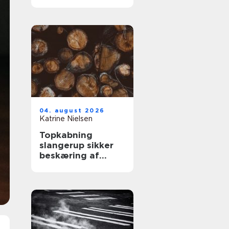
kabler
04. august 2026
Katrine Nielsen
Topkabning
slangerup sikker
beskæring af
store træer