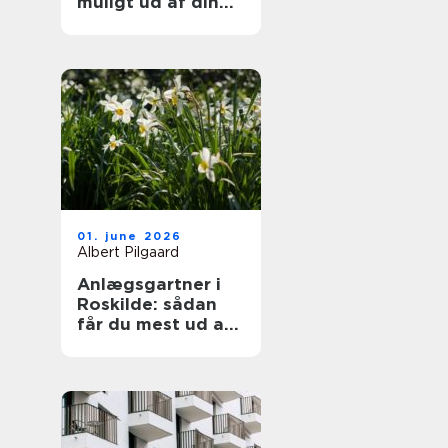
muligt ud af din
samling
01. june 2026
Albert Pilgaard
Anlægsgartner i
Roskilde: sådan
får du mest ud af
din have