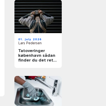
01. july 2026
Lars Pedersen
Tatoveringer
københavn sådan
finder du det rette
sted til din næste
tattoo