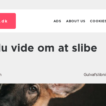
.
dk
ADS
ABOUT US
COOKIE
n
Gulvafslibn