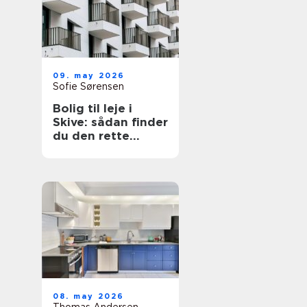
09. may 2026
Sofie Sørensen
Bolig til leje i
Skive: sådan finder
du den rette
lejlighed
08. may 2026