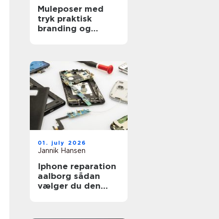
Muleposer med
tryk praktisk
branding og
bæredygtig
hverdag
01. july 2026
Jannik Hansen
Iphone reparation
aalborg sådan
vælger du den
rigtige reparatør