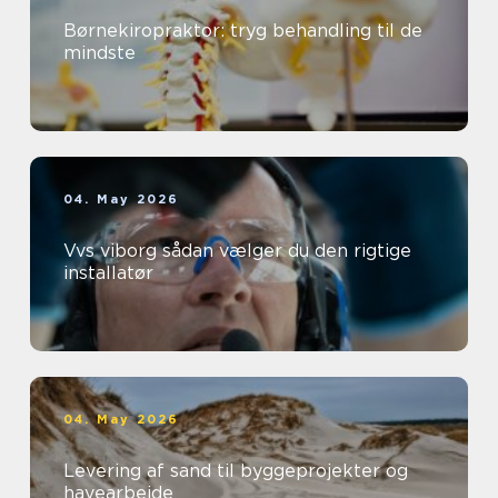
Børnekiropraktor: tryg behandling til de
mindste
04. May 2026
Vvs viborg sådan vælger du den rigtige
installatør
04. May 2026
Levering af sand til byggeprojekter og
havearbejde