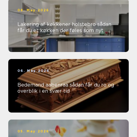
08. May 2026
Lakering af køkkener holstebro sådan
får du et køkken der føles som nyt
06. May 2026
Bedemand aabenraa sådan får du ro og
overblik i en svær tid
05. May 2026