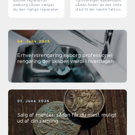
Iphone reparation
Tatoveringer københavn
aalborg sådan vælger
sådan finder du det rette
du den rigtige reparatør
sted til din næste tattoo
04. June 2026
Erhvervsrengøring nyborg professionel
rengøring der skaber værdi i hverdagen
01. June 2026
Salg af mønter: sådan får du mest muligt
ud af din samling