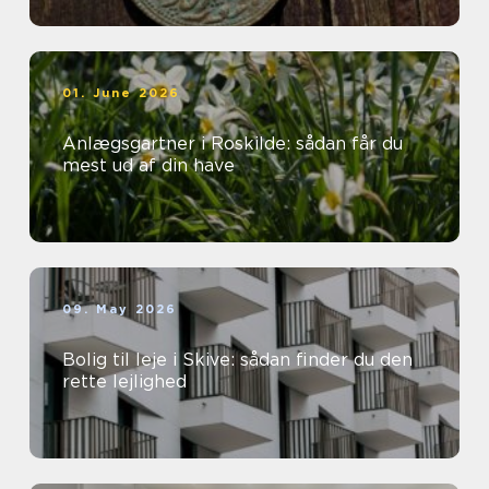
01. June 2026
Anlægsgartner i Roskilde: sådan får du
mest ud af din have
09. May 2026
Bolig til leje i Skive: sådan finder du den
rette lejlighed