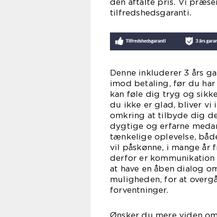
den aftalte pris. Vi præse
tilfred
Denne inkluderer 3 års ga
imod betaling, før du ha
kan føle dig tryg og sikk
du ikke er glad, bliver vi
omkring at tilbyde dig denn
dygtige og erfarne medar
tænkelige oplevelse, både
vil påskønne, i mange år 
derfor er kommunikation e
at have en åben dialog om
muligheden, for at overgå
forve
Ønsker du mere viden omkr