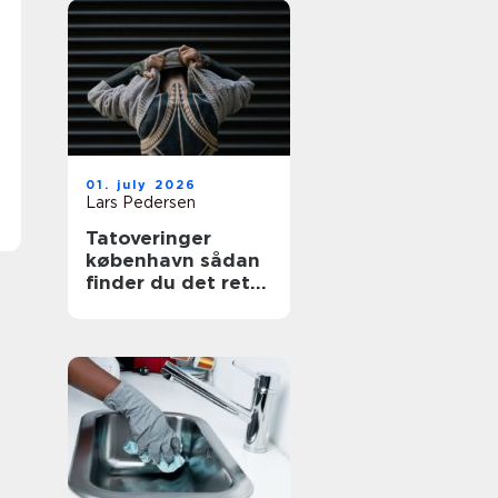
01. july 2026
Lars Pedersen
Tatoveringer
københavn sådan
finder du det rette
sted til din næste
tattoo