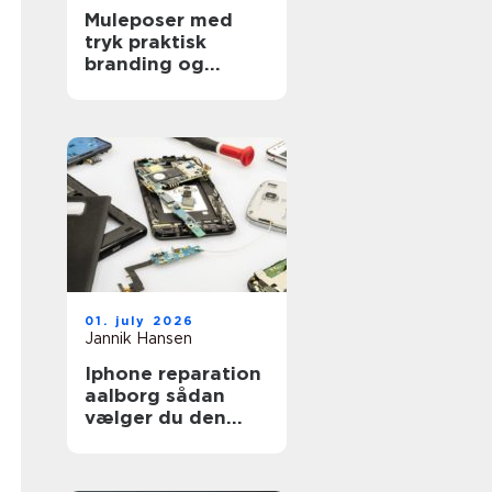
Muleposer med
tryk praktisk
branding og
bæredygtig
hverdag
01. july 2026
Jannik Hansen
Iphone reparation
aalborg sådan
vælger du den
rigtige reparatør