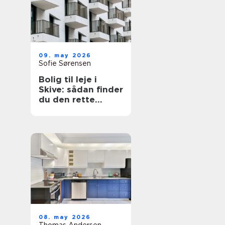
09. may 2026
Sofie Sørensen
Bolig til leje i
Skive: sådan finder
du den rette
lejlighed
08. may 2026