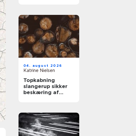
kabler
04. august 2026
Katrine Nielsen
Topkabning
slangerup sikker
beskæring af
store træer