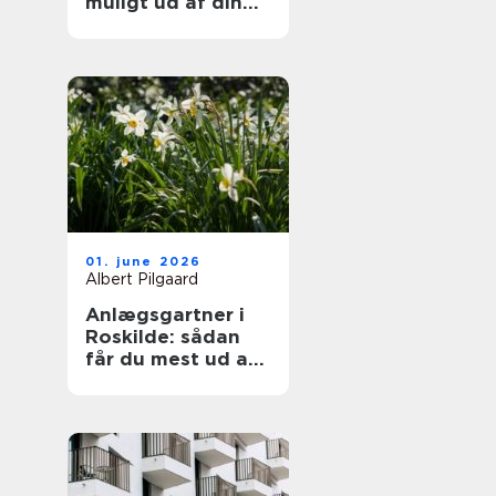
muligt ud af din
samling
01. june 2026
Albert Pilgaard
Anlægsgartner i
Roskilde: sådan
får du mest ud af
din have