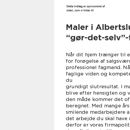
Maler i Albertsl
“gør-det-selv”-f
Når dit hjem trænger til e
for forøgelse af salgsværd
professionel fagmand. Nå
faglige viden og kompete
du sikr
grundigt slutresultat. I m
blive efter hensigten og v
den måde kommer det ofte
beregnet. Med mange års 
smilende medarbejdere al
det arbejde du skal have u
derfor er vores firmapolit