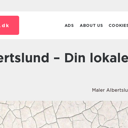
.
dk
ADS
ABOUT US
COOKIE
Maler Albertsl