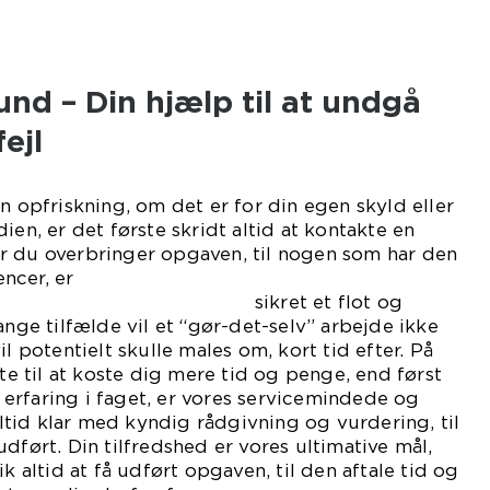
und – Din hjælp til at undgå
ejl
n opfriskning, om det er for din egen skyld eller
ien, er det første skridt altid at kontakte en
r du overbringer opgaven, til nogen som har den
ncer, er
et et flot og
ange tilfælde vil et “gør-det-selv” arbejde ikke
il potentielt skulle males om, kort tid efter. På
 til at koste dig mere tid og penge, end først
erfaring i faget, er vores servicemindede og
tid klar med kyndig rådgivning og vurdering, til
dført. Din tilfredshed er vores ultimative mål,
ik altid at få udført opgaven, til den aftale tid og