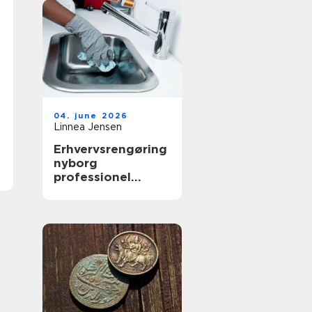
04. june 2026
Linnea Jensen
Erhvervsrengøring
nyborg
professionel
rengøring der
skaber værdi i
hverdagen