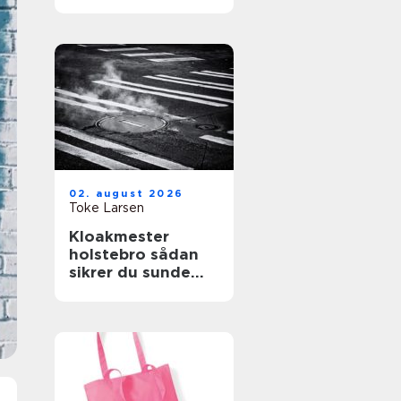
store træer
02. august 2026
Toke Larsen
Kloakmester
holstebro sådan
sikrer du sunde
kloakker året
rundt