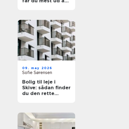
får du mest ud af
din have
09. may 2026
Sofie Sørensen
Bolig til leje i
Skive: sådan finder
du den rette
lejlighed