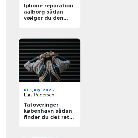
Iphone reparation
aalborg sådan
vælger du den
rigtige reparatør
01. july 2026
Lars Pedersen
Tatoveringer
københavn sådan
finder du det rette
sted til din næste
tattoo