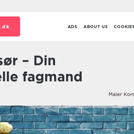
.
dk
ADS
ABOUT US
COOKIE
elle fagmand
Maler Kor