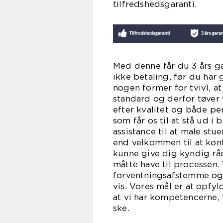
tilfred
Med denne får du 3 års ga
ikke betaling, før du har
nogen former for tvivl, at
standard og derfor tøver 
efter kvalitet og både p
som får os til at stå ud 
assistance til at male st
end velkommen til at konta
kunne give dig kyndig rå
måtte have til processen.
forventningsafstemme og 
vis. Vores mål er at opfy
at vi har kompetencerne, ti
s