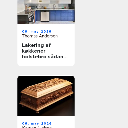
08. may 2026
Thomas Andersen
Lakering af
køkkener
holstebro sådan
får du et køkken
der føles som nyt
06. may 2026