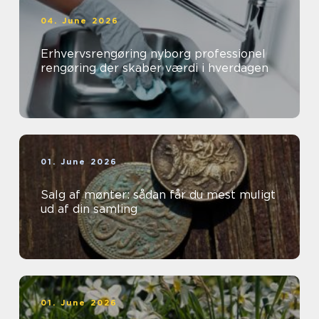
04. June 2026
Erhvervsrengøring nyborg professionel
rengøring der skaber værdi i hverdagen
01. June 2026
Salg af mønter: sådan får du mest muligt
ud af din samling
01. June 2026