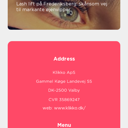
Lash lift på Frederiksberg: skånsom vej
til markante øjenvipper
Address
web:
www.klikko.dk/
Menu