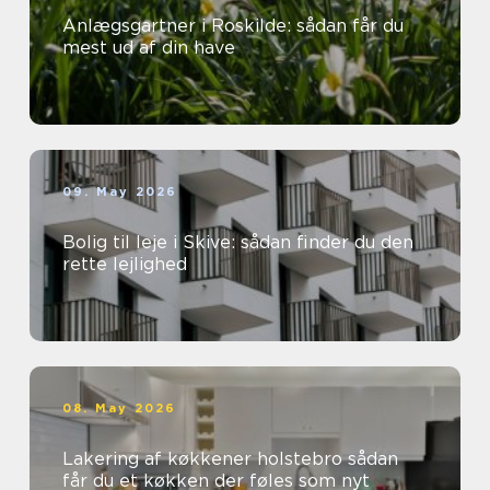
Anlægsgartner i Roskilde: sådan får du
mest ud af din have
09. May 2026
Bolig til leje i Skive: sådan finder du den
rette lejlighed
08. May 2026
Lakering af køkkener holstebro sådan
får du et køkken der føles som nyt