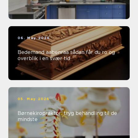
06. May 2026
Bedemand aabenraa sådan får du ro og
overblik i en svær tid
05. May 2026
Børnekiropraktor: tryg behandling til de
mindste