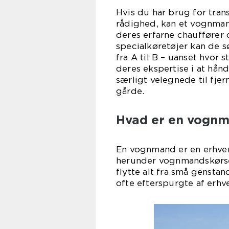
Hvis du har brug for trans
rådighed, kan et vognman
deres erfarne chauffører o
specialkøretøjer kan de s
fra A til B – uanset hvor 
deres ekspertise i at hånd
særligt velegnede til fjer
gårde.
Hvad er en vogn
En vognmand er en erhverv
herunder vognmandskørse
flytte alt fra små genstan
ofte efterspurgte af erhv