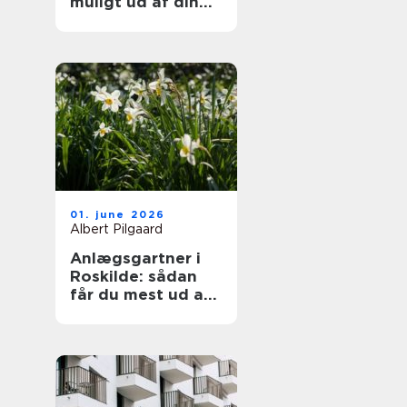
muligt ud af din
samling
01. june 2026
Albert Pilgaard
Anlægsgartner i
Roskilde: sådan
får du mest ud af
din have