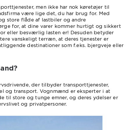
porttjenester, men ikke har nok køretøjer til
dsfirma være lige det, du har brug for. Med
g store flåde af lastbiler og andre
ørge for, at dine varer kommer hurtigt og sikkert
stor eller besværlig lasten er! Desuden betyder
tere vanskeligt terræn, at deres tjenester er
ntliggende destinationer som f.eks. bjergveje eller
mand?
sdrivende, der tilbyder transporttjenester,
l og transport. Vognmænd er eksperter i at
de til store og tunge emner, og deres ydelser er
ervslivet og privatpersoner.