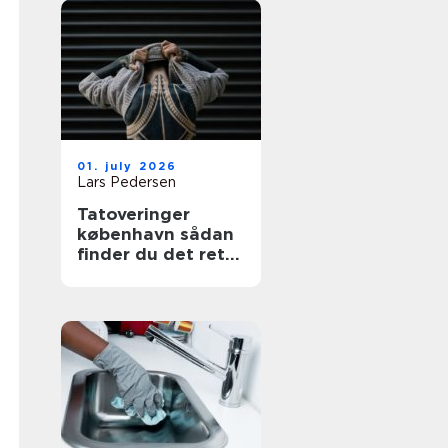
01. july 2026
Lars Pedersen
Tatoveringer
københavn sådan
finder du det rette
sted til din næste
tattoo