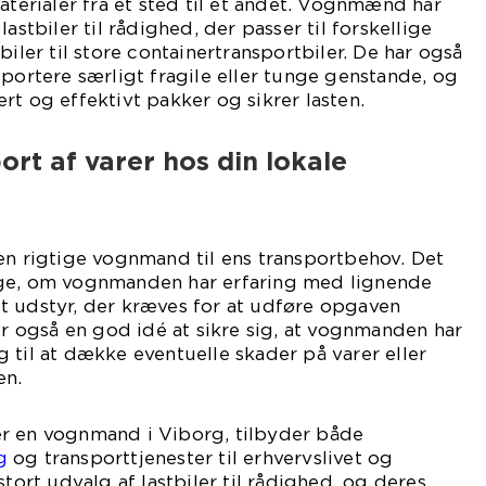
aterialer fra et sted til et andet. Vognmænd har
astbiler til rådighed, der passer til forskellige
biler til store containertransportbiler. De har også
sportere særligt fragile eller tunge genstande, og
rt og effektivt pakker og sikrer lasten.
port af varer hos din lokale
en rigtige vognmand til ens transportbehov. Det
øge, om vognmanden har erfaring med lignende
t udstyr, der kræves for at udføre opgaven
 er også en god idé at sikre sig, at vognmanden har
 til at dække eventuelle skader på varer eller
en.
r en vognmand i Viborg, tilbyder både
g
og transporttjenester til erhvervslivet og
stort udvalg af lastbiler til rådighed, og deres