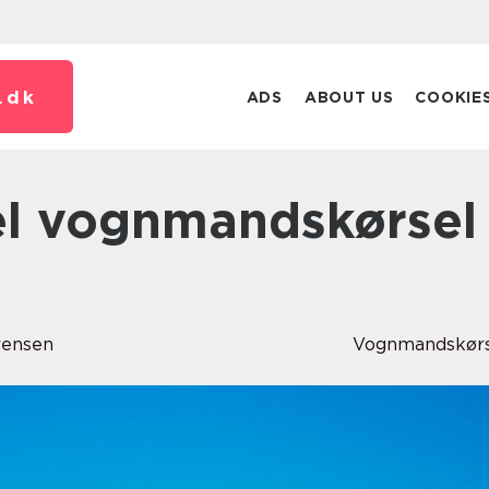
.
dk
ADS
ABOUT US
COOKIE
rensen
Vognmandskørs