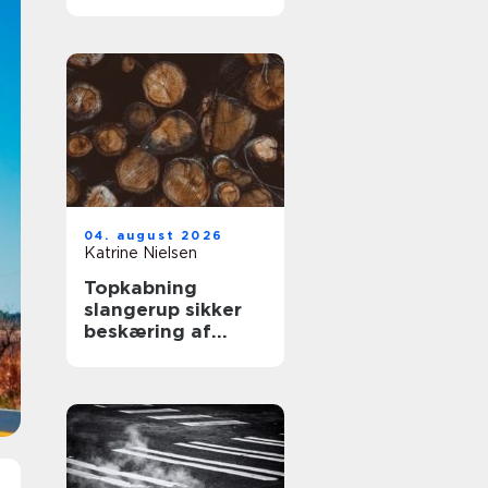
kabler
04. august 2026
Katrine Nielsen
Topkabning
slangerup sikker
beskæring af
store træer