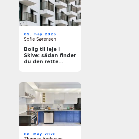
09. may 2026
Sofie Sørensen
Bolig til leje i
Skive: sådan finder
du den rette
lejlighed
08. may 2026