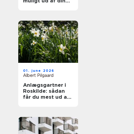
muligt ud af din
samling
01. june 2026
Albert Pilgaard
Anlægsgartner i
Roskilde: sådan
får du mest ud af
din have