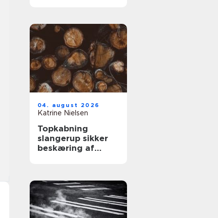
kabler
04. august 2026
Katrine Nielsen
Topkabning
slangerup sikker
beskæring af
store træer