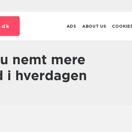
.
dk
ADS
ABOUT US
COOKIE
nd i hverdagen