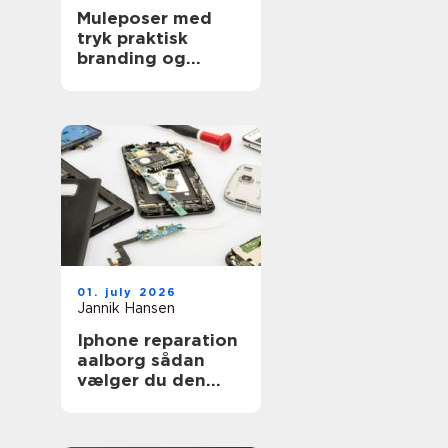
Muleposer med
tryk praktisk
branding og
bæredygtig
hverdag
01. july 2026
Jannik Hansen
Iphone reparation
aalborg sådan
vælger du den
rigtige reparatør