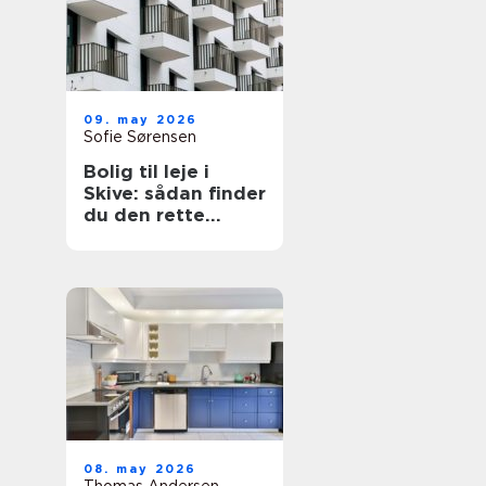
09. may 2026
Sofie Sørensen
Bolig til leje i
Skive: sådan finder
du den rette
lejlighed
08. may 2026