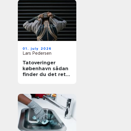
01. july 2026
Lars Pedersen
Tatoveringer
københavn sådan
finder du det rette
sted til din næste
tattoo