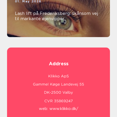
01. May 2026
Lash lift på Frederiksberg: skånsom vej
til markante øjenvipper
Address
web:
www.klikko.dk/