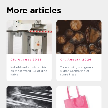
More articles
06. August 2026
04. August 2026
Kabelskræller: sådan får
Topkabning slangerup
du mest værdi ud af dine
sikker beskæring af
kabler
store træer