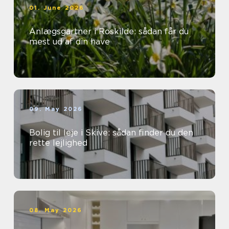
01. June 2026
Anlægsgartner i Roskilde: sådan får du
mest ud af din have
09. May 2026
Bolig til leje i Skive: sådan finder du den
rette lejlighed
08. May 2026