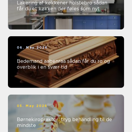
Lakering af køkkener holstebro sådan
får du et køkken der føles som nyt
06. May 2026
Bedemand aabenraa sådan får du ro og
overblik i en svær tid
05. May 2026
Børnekiropraktor: tryg behandling til de
mindste