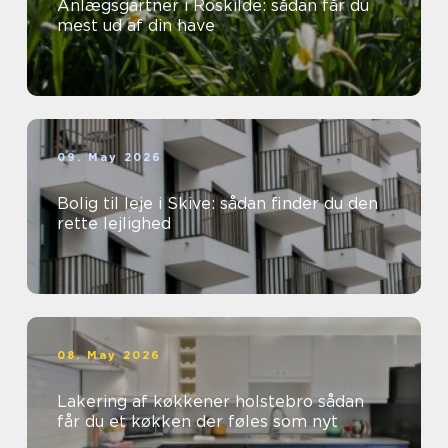
Anlægsgartner i Roskilde: sådan får du
mest ud af din have
09. May 2026
Bolig til leje i Skive: sådan finder du den
rette lejlighed
08. May 2026
Lakering af køkkener holstebro sådan
får du et køkken der føles som nyt