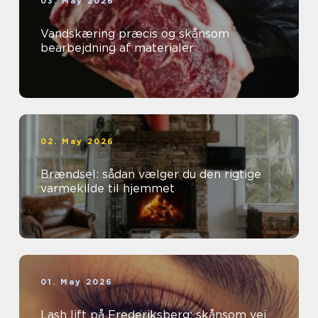
03. May 2026
Vandskæring præcis og skånsom
bearbejdning af materialer
02. May 2026
Brændsel: sådan vælger du den rigtige
varmekilde til hjemmet
01. May 2026
Lash lift på Frederiksberg: skånsom vej