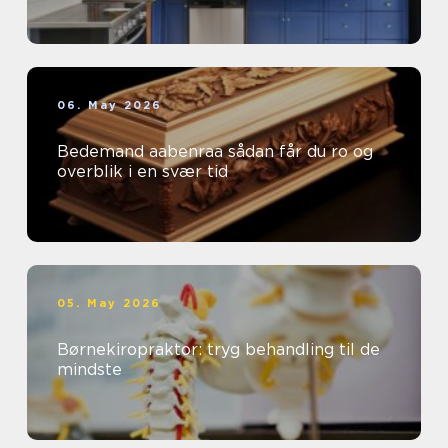
06. May 2026
Bedemand aabenraa sådan får du ro og
overblik i en svær tid
05. May 2026
Børnekiropraktor: tryg behandling til de
mindste