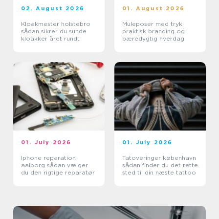
02. August 2026
01. August 2026
Kloakmester holstebro
Muleposer med tryk
sådan sikrer du sunde
praktisk branding og
kloakker året rundt
bæredygtig hverdag
01. July 2026
01. July 2026
Iphone reparation
Tatoveringer københavn
aalborg sådan vælger
sådan finder du det rette
du den rigtige reparatør
sted til din næste tattoo