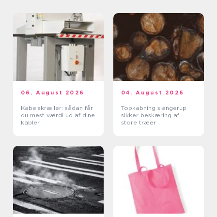
06. August 2026
04. August 2026
Kabelskræller: sådan får
Topkabning slangerup
du mest værdi ud af dine
sikker beskæring af
kabler
store træer