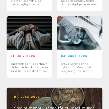
praktisk branding og
aalborg sådan vælger
bæredygtig hverdag
du den rigtige reparatør
01. July 2026
04. June 2026
Tatoveringer københavn
Erhvervsrengøring
sådan finder du det rette
nyborg professionel
sted til din næste tattoo
rengøring der skaber
værdi i hverdagen
01. June 2026
Salg af mønter: sådan får du mest muligt