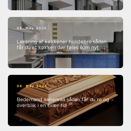
08. May 2026
Lakering af køkkener holstebro sådan
får du et køkken der føles som nyt
06. May 2026
Bedemand aabenraa sådan får du ro og
overblik i en svær tid