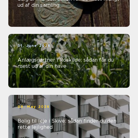
ud af din samling
01. June 2026
Anlægsgartner i Roskilde: sådan får du
mest ud af din have
09. May 2026
Bolig til leje i Skive: sådan finder du den
rette lejlighed