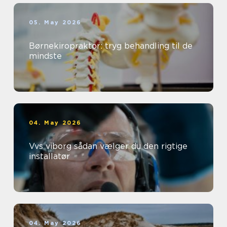
05. May 2026
Børnekiropraktor: tryg behandling til de
mindste
04. May 2026
Vvs viborg sådan vælger du den rigtige
installatør
04. May 2026