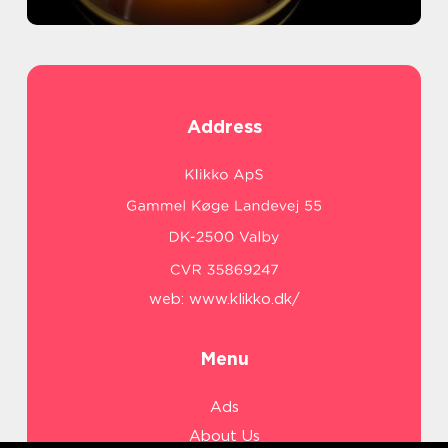
Address
web:
www.klikko.dk/
Menu
Ads
About Us