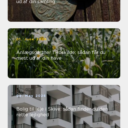
ud af din samling
01. June 2026
Anlægsgartner i Roskilde: sådan får du
mest ud af din have
09. May 2026
Bolig til leje i Skive: sådan finder du den
rette lejlighed