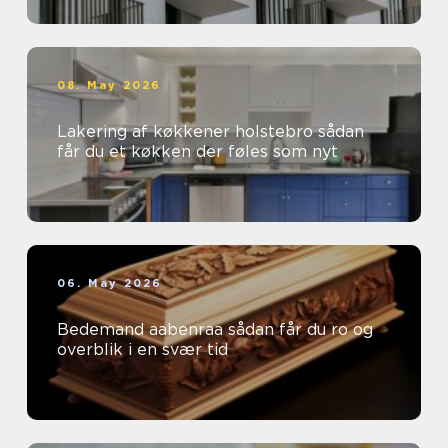
08. May 2026
Lakering af køkkener holstebro sådan
får du et køkken der føles som nyt
06. May 2026
Bedemand aabenraa sådan får du ro og
overblik i en svær tid