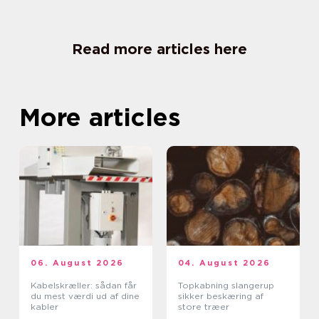
Read more articles here
More articles
06. August 2026
04. August 2026
Kabelskræller: sådan får
Topkabning slangerup
du mest værdi ud af dine
sikker beskæring af
kabler
store træer