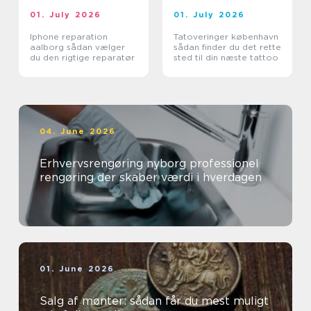
01. July 2026
01. July 2026
Iphone reparation
Tatoveringer københavn
aalborg sådan vælger
sådan finder du det rette
du den rigtige reparatør
sted til din næste tattoo
04. June 2026
Erhvervsrengøring nyborg professionel
rengøring der skaber værdi i hverdagen
01. June 2026
Salg af mønter: sådan får du mest muligt