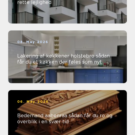
rette lejlighed
08. May 2026
Lakering af køkkener holstebro sådan
får du et køkken der føles som nyt
06. May 2026
Bedemand aabenraa sådan får du ro og
overblik i en svær tid