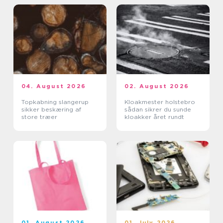
04. August 2026
02. August 2026
Topkabning slangerup
Kloakmester holstebro
sikker beskæring af
sådan sikrer du sunde
store træer
kloakker året rundt
01. August 2026
01. July 2026