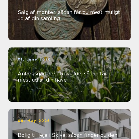
Salg af mønter: sådan får du mest muligt
ud af din samling
01. June 2026
Anlægsgartner i Roskilde: sådan får du
mest ud af din have
09. May 2026
Bolig til leje i Skive: sådan finder du den