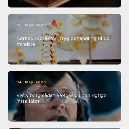
05. May 2026
Børnekiropraktor: tryg behandling til de
mindste
04. May 2026
Vvs viborg sådan vælger du den rigtige
installatør