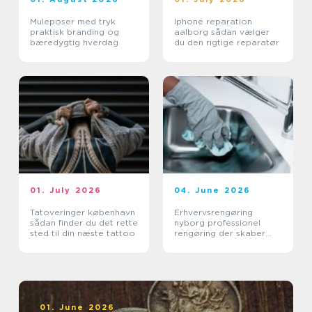
Muleposer med tryk
Iphone reparation
praktisk branding og
aalborg sådan vælger
bæredygtig hverdag
du den rigtige reparatør
01. July 2026
04. June 2026
Tatoveringer københavn
Erhvervsrengøring
sådan finder du det rette
nyborg professionel
sted til din næste tattoo
rengøring der skaber
værdi i hverdagen
01. June 2026