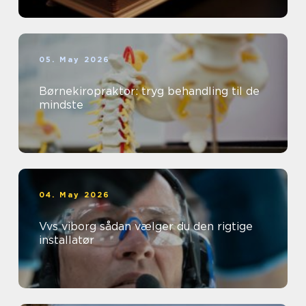
05. May 2026
Børnekiropraktor: tryg behandling til de
mindste
04. May 2026
Vvs viborg sådan vælger du den rigtige
installatør