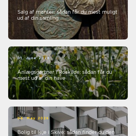
Salg af mønter: sådan får du mest muligt
ud af din samling
01. June 2026
Anlægsgartner i Roskilde: sådan får du
mest ud af din have
09. May 2026
Bolig til leje i Skive: sådan finder du den