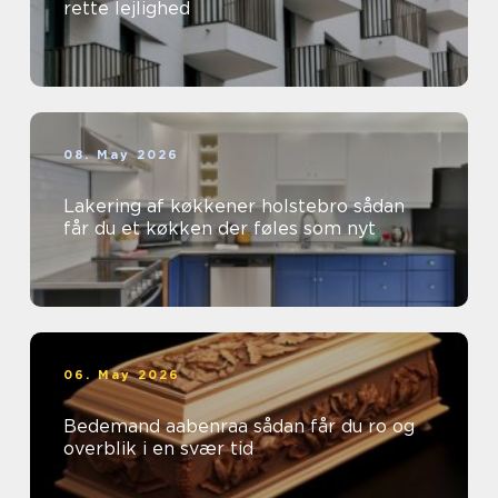
rette lejlighed
08. May 2026
Lakering af køkkener holstebro sådan
får du et køkken der føles som nyt
06. May 2026
Bedemand aabenraa sådan får du ro og
overblik i en svær tid