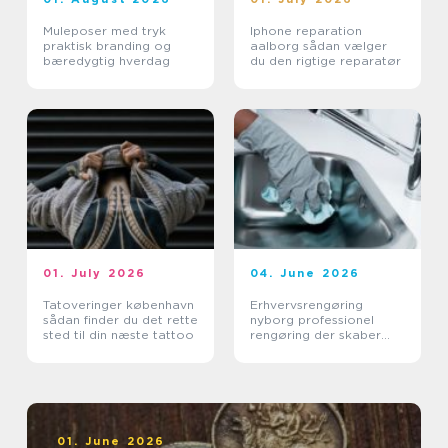
Muleposer med tryk
Iphone reparation
praktisk branding og
aalborg sådan vælger
bæredygtig hverdag
du den rigtige reparatør
01. July 2026
04. June 2026
Tatoveringer københavn
Erhvervsrengøring
sådan finder du det rette
nyborg professionel
sted til din næste tattoo
rengøring der skaber
værdi i hverdagen
01. June 2026