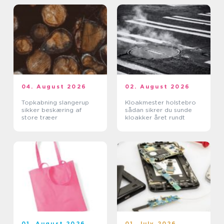
04. August 2026
02. August 2026
Topkabning slangerup
Kloakmester holstebro
sikker beskæring af
sådan sikrer du sunde
store træer
kloakker året rundt
01. August 2026
01. July 2026