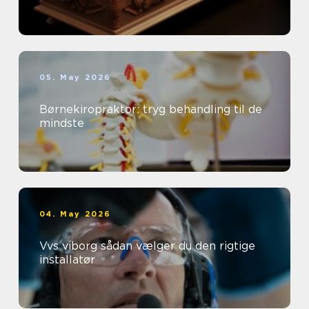
05. May 2026
Børnekiropraktor: tryg behandling til de
mindste
04. May 2026
Vvs viborg sådan vælger du den rigtige
installatør