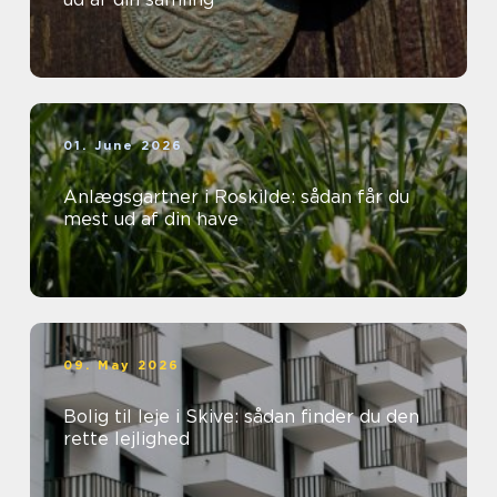
01. June 2026
Anlægsgartner i Roskilde: sådan får du
mest ud af din have
09. May 2026
Bolig til leje i Skive: sådan finder du den
rette lejlighed