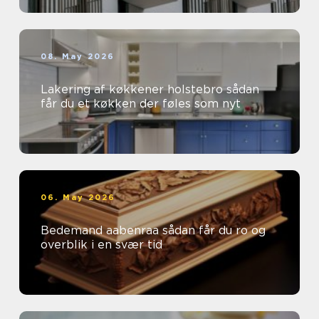
08. May 2026
Lakering af køkkener holstebro sådan
får du et køkken der føles som nyt
06. May 2026
Bedemand aabenraa sådan får du ro og
overblik i en svær tid