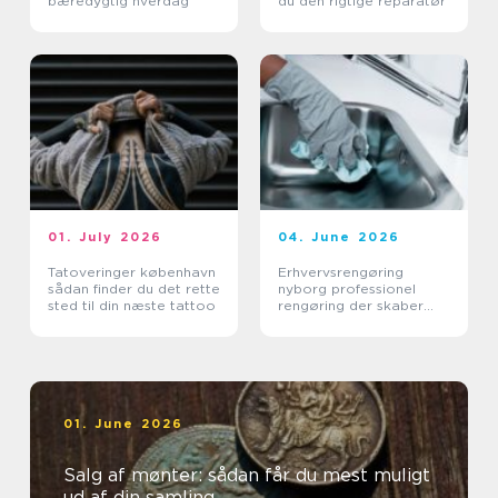
bæredygtig hverdag
du den rigtige reparatør
01. July 2026
04. June 2026
Tatoveringer københavn
Erhvervsrengøring
sådan finder du det rette
nyborg professionel
sted til din næste tattoo
rengøring der skaber
værdi i hverdagen
01. June 2026
Salg af mønter: sådan får du mest muligt
ud af din samling