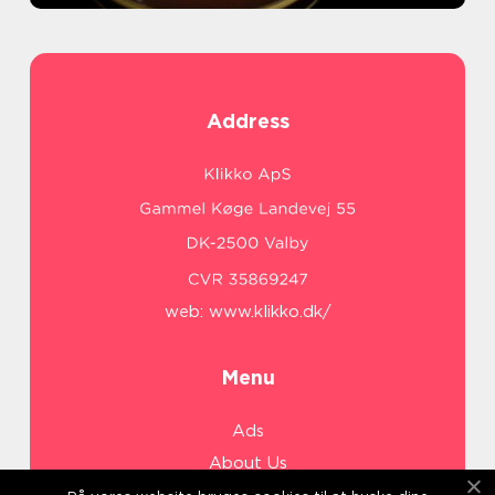
Address
web:
www.klikko.dk/
Menu
Ads
About Us