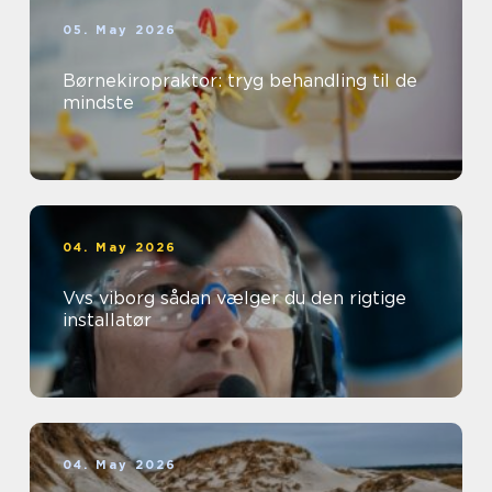
05. May 2026
Børnekiropraktor: tryg behandling til de
mindste
04. May 2026
Vvs viborg sådan vælger du den rigtige
installatør
04. May 2026