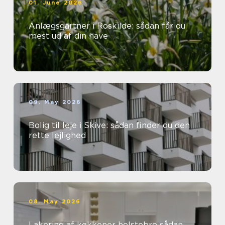
01. June 2026
Anlægsgartner i Roskilde: sådan får du
mest ud af din have
09. May 2026
Bolig til leje i Skive: sådan finder du den
rette lejlighed
08. May 2026
Lakering af køkkener holstebro sådan