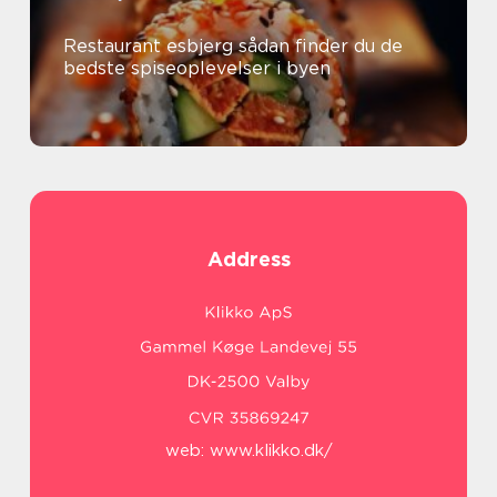
Restaurant esbjerg sådan finder du de
bedste spiseoplevelser i byen
Address
web:
www.klikko.dk/