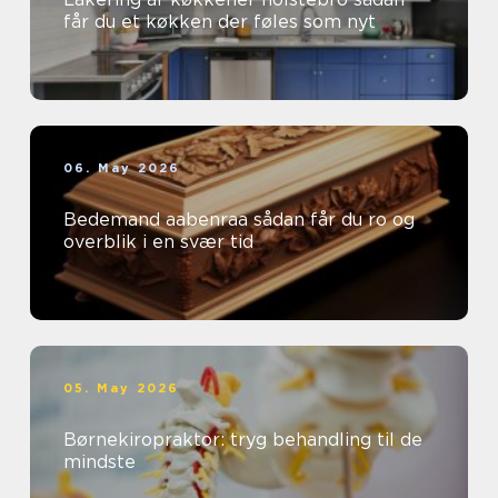
får du et køkken der føles som nyt
06. May 2026
Bedemand aabenraa sådan får du ro og
overblik i en svær tid
05. May 2026
Børnekiropraktor: tryg behandling til de
mindste