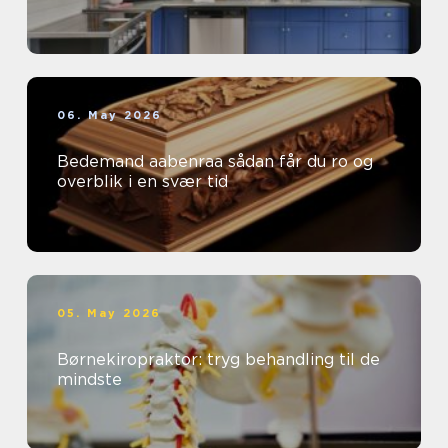
06. May 2026
Bedemand aabenraa sådan får du ro og
overblik i en svær tid
05. May 2026
Børnekiropraktor: tryg behandling til de
mindste