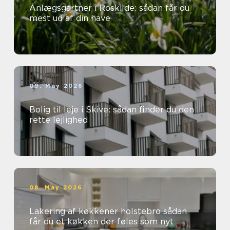
Anlægsgartner i Roskilde: sådan får du
mest ud af din have
09. May 2026
Bolig til leje i Skive: sådan finder du den
rette lejlighed
08. May 2026
Lakering af køkkener holstebro sådan
får du et køkken der føles som nyt