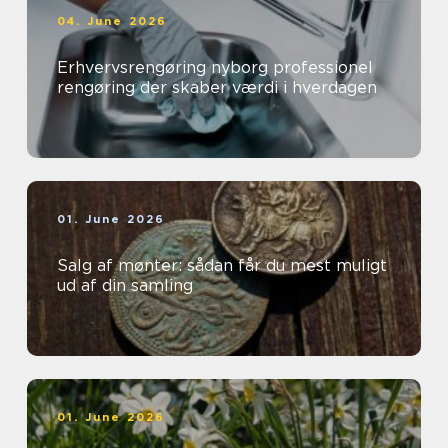
04. June 2026
Erhvervsrengøring nyborg professionel
rengøring der skaber værdi i hverdagen
01. June 2026
Salg af mønter: sådan får du mest muligt
ud af din samling
01. June 2026