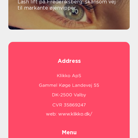
Lash lift på Frederiksberg: skånsom vej
til markante øjenvipper
Address
web:
www.klikko.dk/
Menu