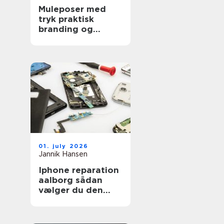
Muleposer med
tryk praktisk
branding og
bæredygtig
hverdag
01. july 2026
Jannik Hansen
Iphone reparation
aalborg sådan
vælger du den
rigtige reparatør