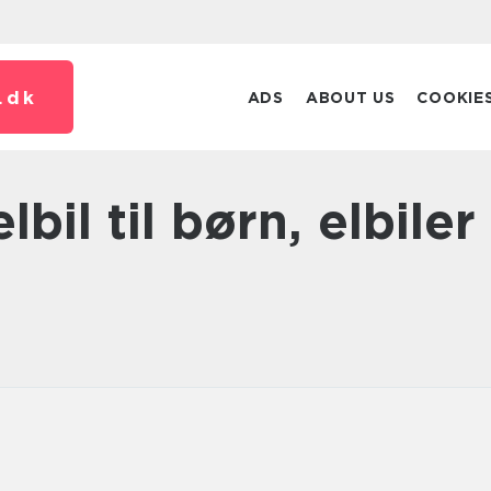
.
dk
ADS
ABOUT US
COOKIE