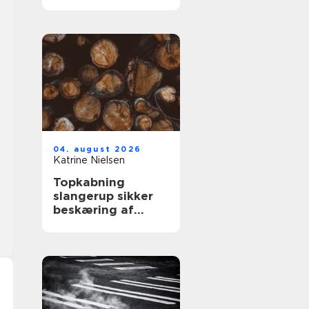
kabler
04. august 2026
Katrine Nielsen
Topkabning
slangerup sikker
beskæring af
store træer