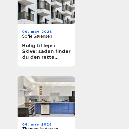
09. may 2026
Sofie Sørensen
Bolig til leje i
Skive: sådan finder
du den rette
lejlighed
08. may 2026