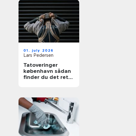
01. july 2026
Lars Pedersen
Tatoveringer
københavn sådan
finder du det rette
sted til din næste
tattoo