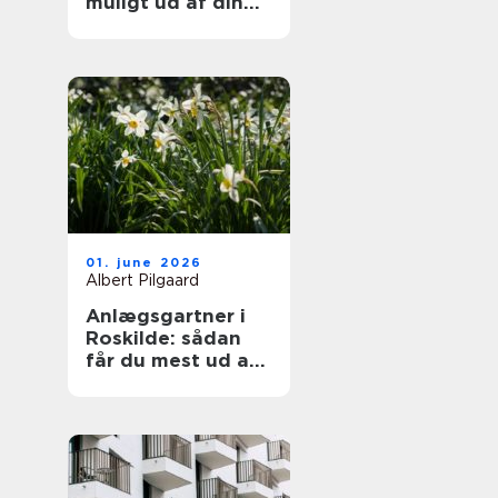
muligt ud af din
samling
01. june 2026
Albert Pilgaard
Anlægsgartner i
Roskilde: sådan
får du mest ud af
din have