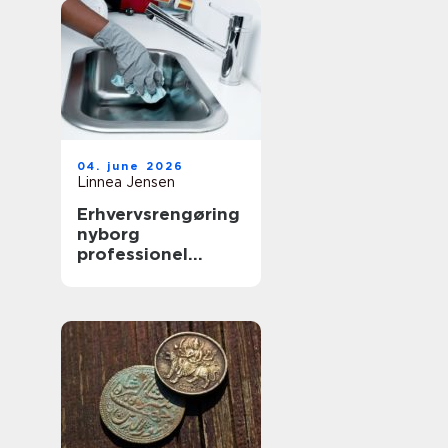
04. june 2026
Linnea Jensen
Erhvervsrengøring
nyborg
professionel
rengøring der
skaber værdi i
hverdagen