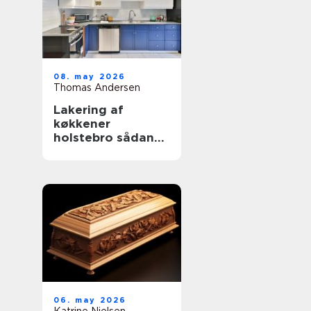
08. may 2026
Thomas Andersen
Lakering af
køkkener
holstebro sådan
får du et køkken
der føles som nyt
06. may 2026