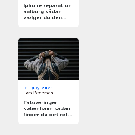
Iphone reparation
aalborg sådan
vælger du den
rigtige reparatør
01. july 2026
Lars Pedersen
Tatoveringer
københavn sådan
finder du det rette
sted til din næste
tattoo