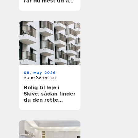
får du mest ud af
din have
09. may 2026
Sofie Sørensen
Bolig til leje i
Skive: sådan finder
du den rette
lejlighed