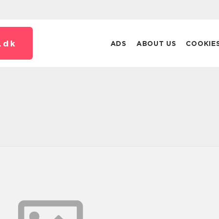
.
dk
ADS
ABOUT US
COOKIE