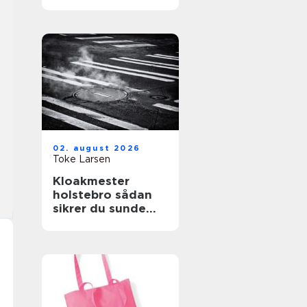
store træer
02. august 2026
Toke Larsen
Kloakmester
holstebro sådan
sikrer du sunde
kloakker året
rundt