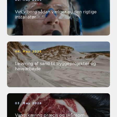
Vvs viborg sådan vælger du den rigtige
installatør
04. May 2026
Levering af sand til byggeprojekter og
havearbejde
03. May 2026
Vandskæring præcis og skånsom