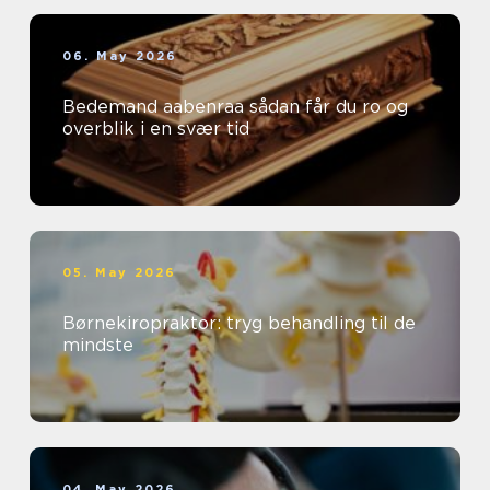
06. May 2026
Bedemand aabenraa sådan får du ro og
overblik i en svær tid
05. May 2026
Børnekiropraktor: tryg behandling til de
mindste
04. May 2026