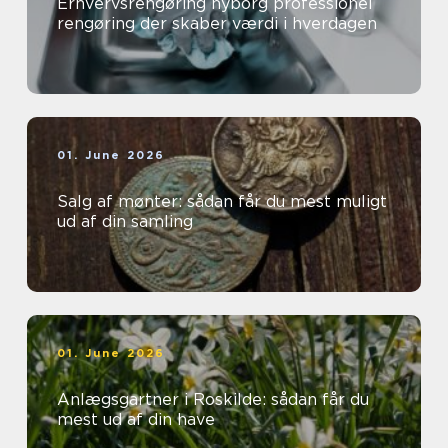
Erhvervsrengøring nyborg professionel
rengøring der skaber værdi i hverdagen
01. June 2026
Salg af mønter: sådan får du mest muligt
ud af din samling
01. June 2026
Anlægsgartner i Roskilde: sådan får du
mest ud af din have