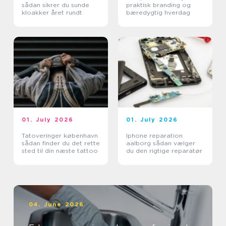
sådan sikrer du sunde
praktisk branding og
kloakker året rundt
bæredygtig hverdag
01. July 2026
01. July 2026
Tatoveringer københavn
Iphone reparation
sådan finder du det rette
aalborg sådan vælger
sted til din næste tattoo
du den rigtige reparatør
04. June 2026