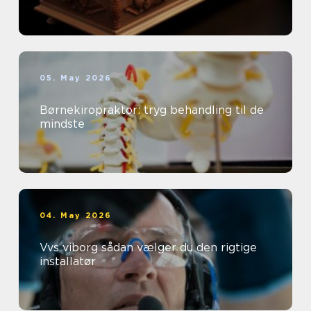
05. May 2026
Børnekiropraktor: tryg behandling til de
mindste
04. May 2026
Vvs viborg sådan vælger du den rigtige
installatør