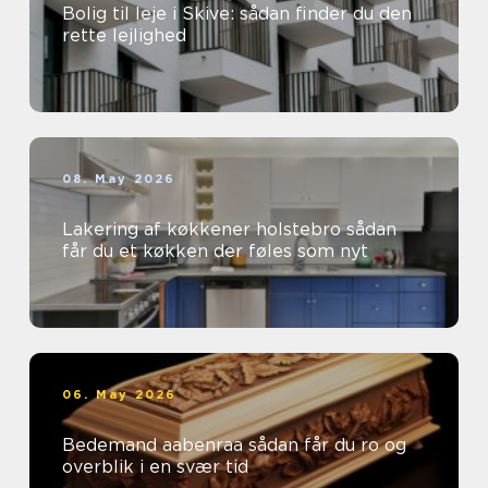
Bolig til leje i Skive: sådan finder du den
rette lejlighed
08. May 2026
Lakering af køkkener holstebro sådan
får du et køkken der føles som nyt
06. May 2026
Bedemand aabenraa sådan får du ro og
overblik i en svær tid