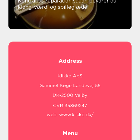
Kontrabas reparation sådan bevarer du
klang, værdi og spilleglæde
Address
web:
www.klikko.dk/
Menu