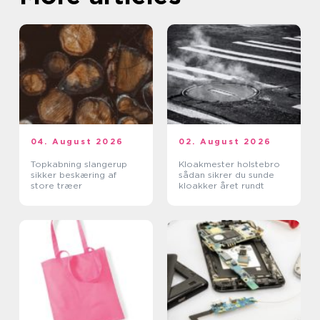
04. August 2026
02. August 2026
Topkabning slangerup
Kloakmester holstebro
sikker beskæring af
sådan sikrer du sunde
store træer
kloakker året rundt