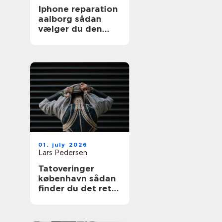
Iphone reparation
aalborg sådan
vælger du den
rigtige reparatør
01. july 2026
Lars Pedersen
Tatoveringer
københavn sådan
finder du det rette
sted til din næste
tattoo