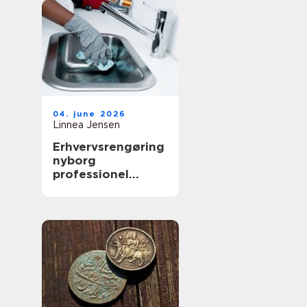
04. june 2026
Linnea Jensen
Erhvervsrengøring
nyborg
professionel
rengøring der
skaber værdi i
hverdagen