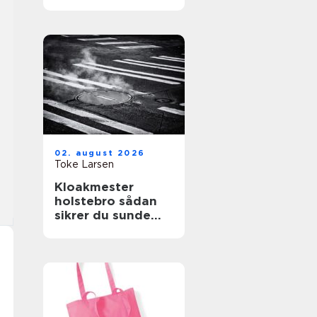
store træer
02. august 2026
Toke Larsen
Kloakmester
holstebro sådan
sikrer du sunde
kloakker året
rundt