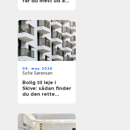
får du mest ud af
din have
09. may 2026
Sofie Sørensen
Bolig til leje i
Skive: sådan finder
du den rette
lejlighed