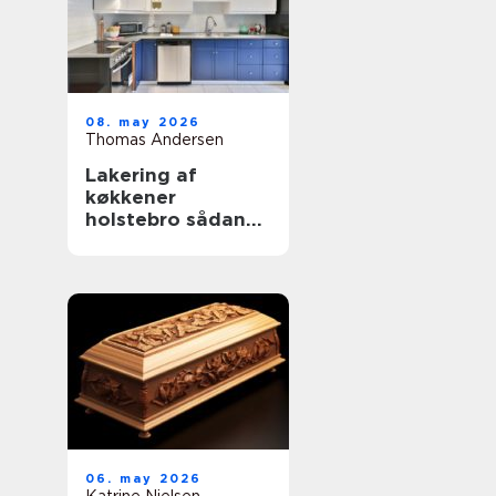
08. may 2026
Thomas Andersen
Lakering af
køkkener
holstebro sådan
får du et køkken
der føles som nyt
06. may 2026