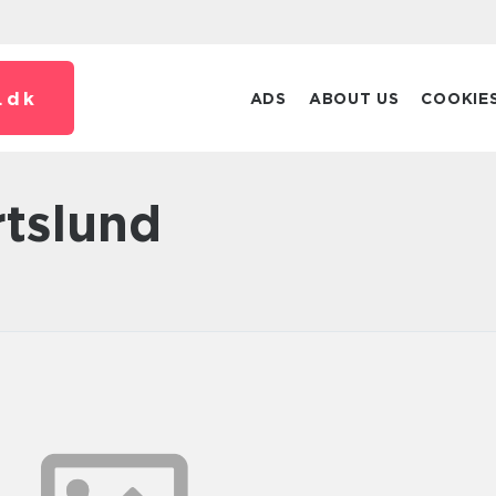
.
dk
ADS
ABOUT US
COOKIE
rtslund