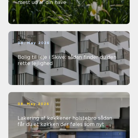
mest ud af din have
09. May 2026
Bolig til leje i Skive: sådan finder du den
rette lejlighed
08. May 2026
Lakering af køkkener holstebro sådan
får du et køkken der føles som nyt