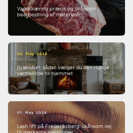
Vandskæring præcis og skånsom
bearbejdning af materialer
02. May 2026
Brændsel: sådan vælger du den rigtige
varmekilde til hjemmet
01. May 2026
Lash lift på Frederiksberg: skånsom vej
til markante øjenvipper