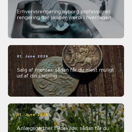
Erhvervsrengøring nyborg professionel
rengøring der skaber værdi i hverdagen
01. June 2026
Salg af mønter: sådan får du mest muligt
ud af din samling
01. June 2026
Anlægsgartner i Roskilde: sådan får du