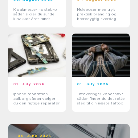
Kloakmester holstebro
Muleposer med tryk
sådan sikrer du sunde
praktisk branding og
kloakker året rundt
bæredygtig hverdag
01. July 2026
01. July 2026
Iphone reparation
Tatoveringer københavn
aalborg sådan vælger
sådan finder du det rette
du den rigtige reparatør
sted til din næste tattoo
04. June 2026