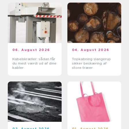
06. August 2026
04. August 2026
Kabelskræller: sådan får
Topkabning slangerup
du mest værdi ud af dine
sikker beskæring af
kabler
store træer
02. August 2026
01. August 2026