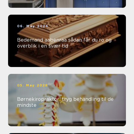
06. May 2026
Bedemand aabenraa sådan får du ro og
overblik i en svær tid
05. May 2026
Børnekiropraktor: tryg behandling til de
mindste