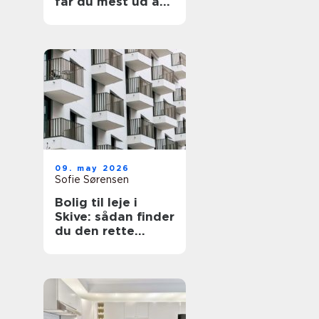
får du mest ud af
din have
09. may 2026
Sofie Sørensen
Bolig til leje i
Skive: sådan finder
du den rette
lejlighed