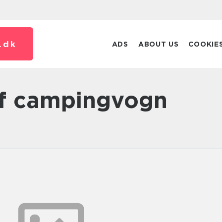
.
dk
ADS
ABOUT US
COOKIE
 af campingvogn