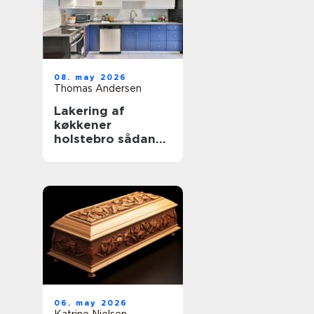
08. may 2026
Thomas Andersen
Lakering af
køkkener
holstebro sådan
får du et køkken
der føles som nyt
06. may 2026