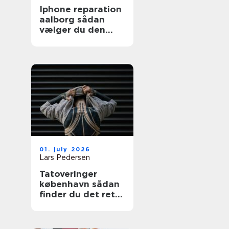
Iphone reparation
aalborg sådan
vælger du den
rigtige reparatør
01. july 2026
Lars Pedersen
Tatoveringer
københavn sådan
finder du det rette
sted til din næste
tattoo