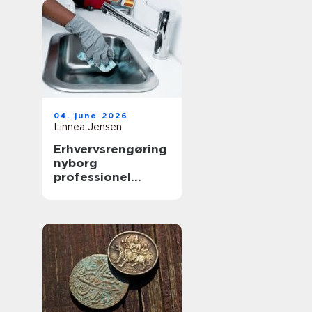
04. june 2026
Linnea Jensen
Erhvervsrengøring
nyborg
professionel
rengøring der
skaber værdi i
hverdagen