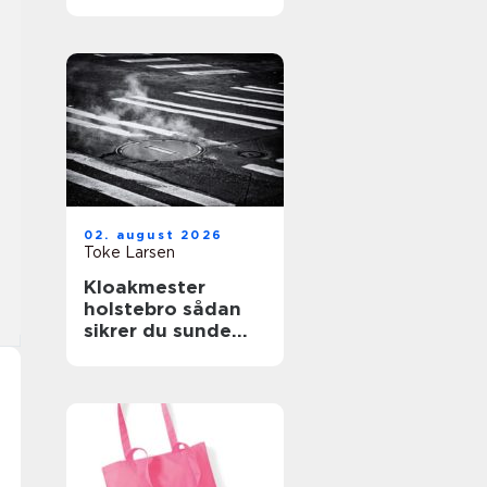
store træer
02. august 2026
Toke Larsen
Kloakmester
holstebro sådan
sikrer du sunde
kloakker året
rundt