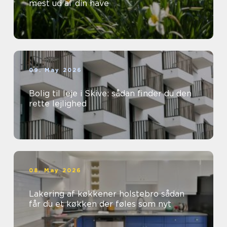
mest ud af din have
09. May 2026
Bolig til leje i Skive: sådan finder du den
rette lejlighed
08. May 2026
Lakering af køkkener holstebro sådan
får du et køkken der føles som nyt