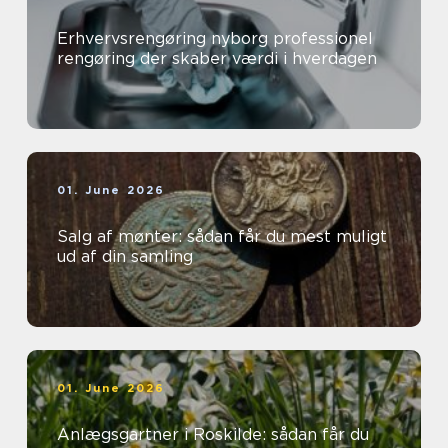
Erhvervsrengøring nyborg professionel
rengøring der skaber værdi i hverdagen
01. June 2026
Salg af mønter: sådan får du mest muligt
ud af din samling
01. June 2026
Anlægsgartner i Roskilde: sådan får du