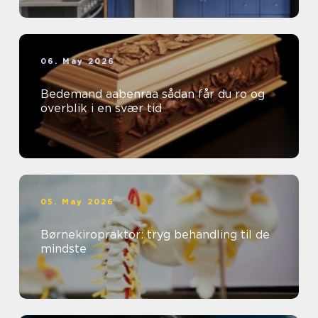
06. May 2026
Bedemand aabenraa sådan får du ro og
overblik i en svær tid
05. May 2026
Børnekiropraktor: tryg behandling til de
mindste