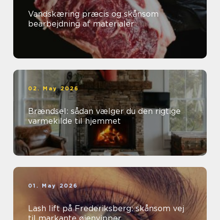
Vandskæring præcis og skånsom
bearbejdning af materialer
02. May 2026
Brændsel: sådan vælger du den rigtige
varmekilde til hjemmet
01. May 2026
Lash lift på Frederiksberg: skånsom vej
til markante øjenvipper