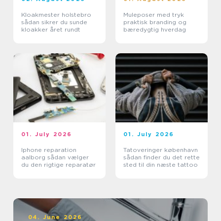
Kloakmester holstebro
Muleposer med tryk
sådan sikrer du sunde
praktisk branding og
kloakker året rundt
bæredygtig hverdag
01. July 2026
01. July 2026
Iphone reparation
Tatoveringer københavn
aalborg sådan vælger
sådan finder du det rette
du den rigtige reparatør
sted til din næste tattoo
04. June 2026