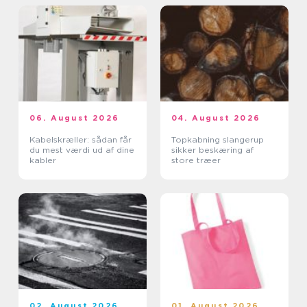
06. August 2026
04. August 2026
Kabelskræller: sådan får
Topkabning slangerup
du mest værdi ud af dine
sikker beskæring af
kabler
store træer
02. August 2026
01. August 2026