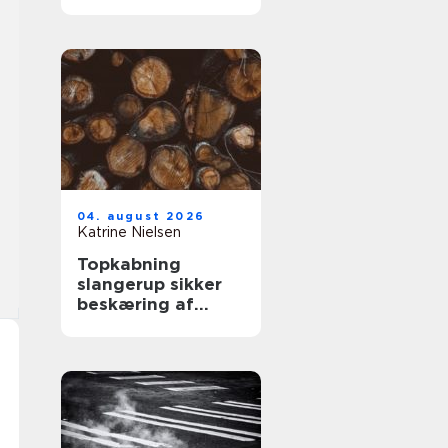
kabler
04. august 2026
Katrine Nielsen
Topkabning
slangerup sikker
beskæring af
store træer