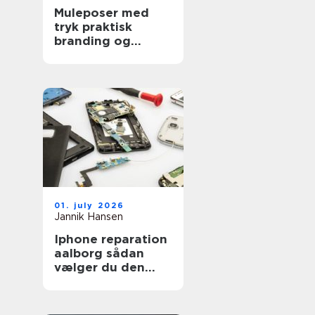
Muleposer med
tryk praktisk
branding og
bæredygtig
hverdag
01. july 2026
Jannik Hansen
Iphone reparation
aalborg sådan
vælger du den
rigtige reparatør