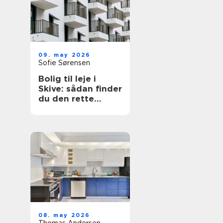
09. may 2026
Sofie Sørensen
Bolig til leje i
Skive: sådan finder
du den rette
lejlighed
08. may 2026