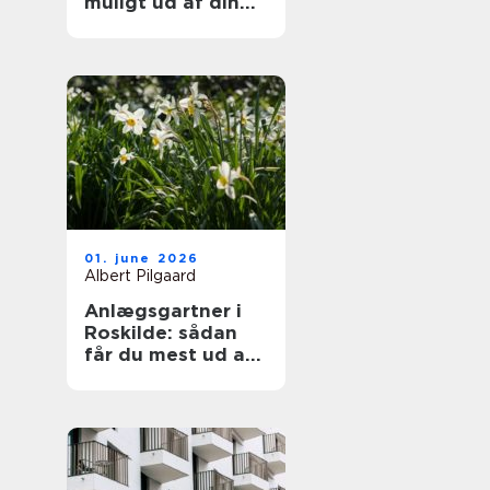
muligt ud af din
samling
01. june 2026
Albert Pilgaard
Anlægsgartner i
Roskilde: sådan
får du mest ud af
din have