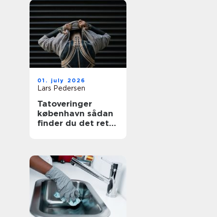
01. july 2026
Lars Pedersen
Tatoveringer
københavn sådan
finder du det rette
sted til din næste
tattoo