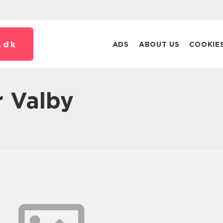
.
dk
ADS
ABOUT US
COOKIE
r Valby