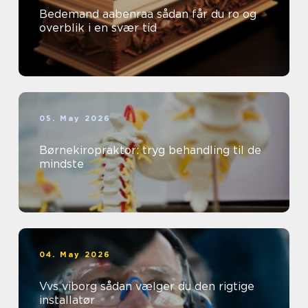
Bedemand aabenraa sådan får du ro og
overblik i en svær tid
05. May 2026
Børnekiropraktor: tryg behandling til de
mindste
04. May 2026
Vvs viborg sådan vælger du den rigtige
installatør