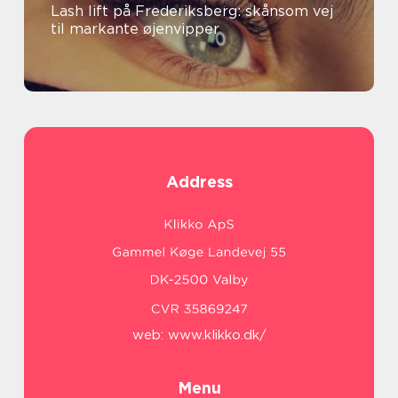
Lash lift på Frederiksberg: skånsom vej
til markante øjenvipper
Address
web:
www.klikko.dk/
Menu