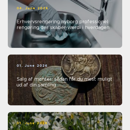
04. June 2026
Erhvervsrengøring nyborg professionel
rengøring der skaber værdi i hverdagen
01. June 2026
Salg af mønter: sådan får du mest muligt
ud af din samling
01. June 2026