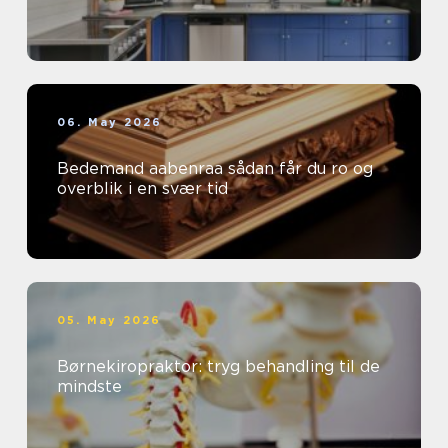
06. May 2026
Bedemand aabenraa sådan får du ro og
overblik i en svær tid
05. May 2026
Børnekiropraktor: tryg behandling til de
mindste