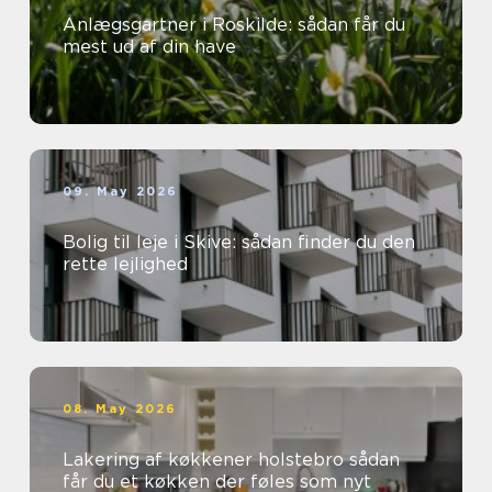
Anlægsgartner i Roskilde: sådan får du
mest ud af din have
09. May 2026
Bolig til leje i Skive: sådan finder du den
rette lejlighed
08. May 2026
Lakering af køkkener holstebro sådan
får du et køkken der føles som nyt